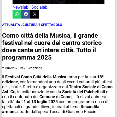
Newslab
,
Socialab
ATTUALITÀ
,
CULTURA E SPETTACOLO
Como città della Musica, il grande
festival nel cuore del centro storico
dove canta un’intera città. Tutto il
programma 2025
23/04/2025
19:23
Redazione
Il
Festival Como
Città
della
Musica
torna per la sua
18ª
edizione
, confermandosi uno degli eventi culturali più attesi
dell’estate. Diretto e organizzato dal
Teatro Sociale di Como-
AsLiCo
, in collaborazione con la
Società dei Palchettisti
e
con il contributo del
Comune di Como
, il festival animerà
la
città
dall’1 al 13 luglio 2025
con un programma ricco di
spettacoli di grande rilievo, ispirati al tema
Recondita
armonia
, tratto dall’opera
Tosca
di Giacomo Puccini.