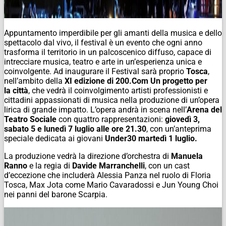
Appuntamento imperdibile per gli amanti
della
musica
e dello
spettacolo dal vivo, il festival è un evento che ogni anno
trasforma il territorio in un palcoscenico diffuso, capace di
intrecciare
musica
, teatro e arte in un’esperienza unica e
coinvolgente. Ad inaugurare il Festival sarà proprio
Tosca
,
nell’ambito
della
XI edizione di 200.
Com
Un progetto per
la
città
, che vedrà il coinvolgimento artisti professionisti e
cittadini appassionati di
musica
nella produzione di un’opera
lirica di grande impatto. L’opera andrà in scena nell’
Arena del
Teatro Sociale
con quattro rappresentazioni:
giovedì 3,
sabato 5 e lunedì 7 luglio alle ore 21.30
, con un’anteprima
speciale dedicata ai giovani
Under30 martedì 1 luglio.
La produzione vedrà la direzione d’orchestra di
Manuela
Ranno
e la regia di
Davide Marranchelli
, con un cast
d’eccezione che includerà Alessia Panza nel ruolo di Floria
Tosca, Max Jota come Mario Cavaradossi e Jun Young Choi
nei panni del barone Scarpia.