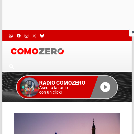
RADIO COMOZERO
Ascolta la radio
con un click!