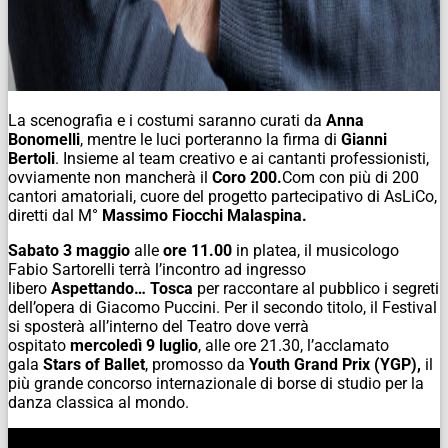
La scenografia e i costumi saranno curati da
Anna
Bonomelli
, mentre le luci porteranno la firma di
Gianni
Bertoli
. Insieme al team creativo e ai cantanti professionisti,
ovviamente non mancherà il
Coro 200.
Com
con più di 200
cantori amatoriali, cuore del progetto partecipativo di AsLiCo,
diretti dal M°
Massimo Fiocchi Malaspina.
Sabato 3 maggio
alle
ore 11.00
in platea, il musicologo
Fabio Sartorelli terrà l’incontro ad ingresso
libero
Aspettando… Tosca
per raccontare al pubblico i segreti
dell’opera di Giacomo Puccini. Per il secondo titolo, il Festival
si sposterà all’interno del Teatro dove verrà
ospitato
mercoledì 9 luglio
, alle ore 21.30, l’acclamato
gala
Stars of Ballet
, promosso da
Youth Grand Prix (YGP),
il
più grande concorso internazionale di borse di studio per la
danza classica al mondo.