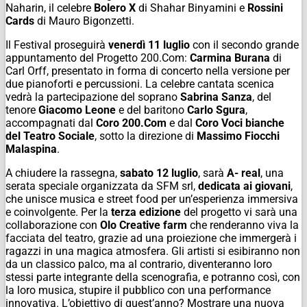
Naharin, il celebre
Bolero X
di Shahar Binyamini e
Rossini
Cards
di Mauro Bigonzetti.
Il Festival proseguirà
venerdì
11 luglio
con il secondo grande
appuntamento del Progetto 200.
Com
:
Carmina Burana
di
Carl Orff, presentato in forma di concerto nella versione per
due pianoforti e percussioni. La celebre cantata scenica
vedrà la partecipazione del soprano
Sabrina Sanza
, del
tenore
Giacomo Leone
e del baritono
Carlo Sgura
,
accompagnati dal
Coro 200.
Com
e dal
Coro Voci bianche
del Teatro Sociale
, sotto la direzione di
Massimo Fiocchi
Malaspina
.
A chiudere la rassegna,
sabato 12 luglio
, sarà
A- real
, una
serata speciale organizzata da SFM srl,
dedicata ai giovani
,
che unisce
musica
e street food per un’esperienza immersiva
e coinvolgente. Per la
terza edizione
del progetto vi sarà una
collaborazione con
Olo Creative farm
che renderanno viva la
facciata del teatro, grazie ad una proiezione che immergerà i
ragazzi in una magica atmosfera. Gli artisti si esibiranno non
da un classico palco, ma al contrario, diventeranno loro
stessi parte integrante
della
scenografia, e potranno così, con
la loro
musica
, stupire il pubblico con una performance
innovativa. L’obiettivo di quest’anno? Mostrare una nuova