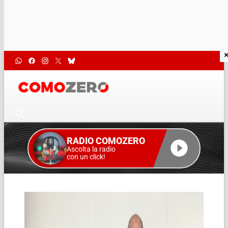
RADIO COMOZERO
Ascolta la radio
con un click!