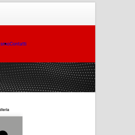
ismo
Contatti