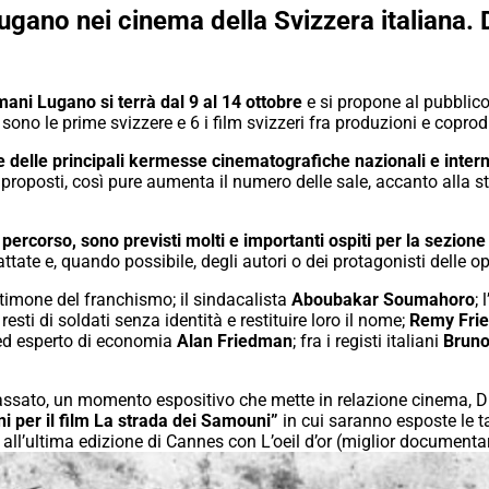
 Lugano nei cinema della Svizzera italiana. 
Umani Lugano si terrà dal 9 al 14 ottobre
e si propone al pubblico
sono le prime svizzere e 6 i film svizzeri fra produzioni e coprod
i e delle principali kermesse cinematografiche nazionali e inter
 proposti, così pure aumenta il numero delle sale, accanto alla s
percorso, sono previsti molti e importanti ospiti per la sezion
rattate e, quando possibile, degli autori o dei protagonisti delle 
stimone del franchismo; il sindacalista
Aboubakar Soumahoro
;
resti di soldati senza identità e restituire loro il nome;
Remy Fri
a ed esperto di economia
Alan Friedman
; fra i registi italiani
Bruno
ato, un momento espositivo che mette in relazione cinema, Dirit
per il film La strada dei Samouni”
in cui saranno esposte le ta
ll’ultima edizione di Cannes con L’oeil d’or (miglior documentari