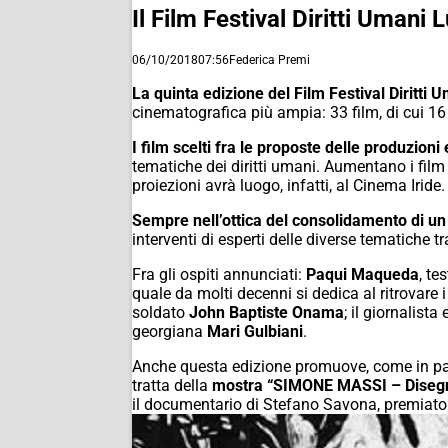
Il Film Festival Diritti Umani
06/10/2018
07:56
Federica Premi
La quinta edizione del Film Festival Diritti 
cinematografica più ampia: 33 film, di cui 16 
I film scelti fra le proposte delle produzion
tematiche dei diritti umani. Aumentano i film
proiezioni avrà luogo, infatti, al Cinema Iride.
Sempre nell’ottica del consolidamento di un 
interventi di esperti delle diverse tematiche t
Fra gli ospiti annunciati:
Paqui Maqueda
, te
quale da molti decenni si dedica al ritrovare i 
soldato
John Baptiste Onama
; il giornalist
georgiana
Mari Gulbiani
.
Anche questa edizione promuove, come in pass
tratta della
mostra “SIMONE MASSI – Disegni 
il documentario di Stefano Savona, premiato a