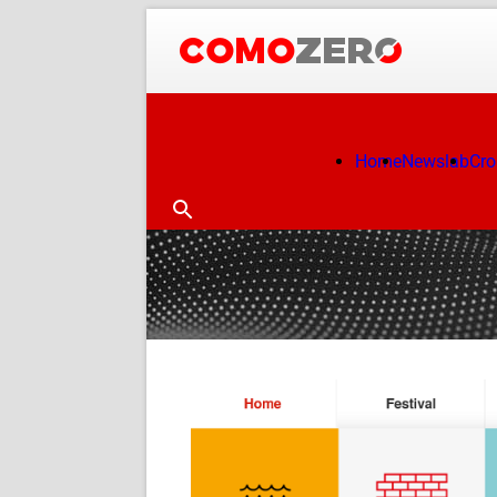
Home
Newslab
Cr