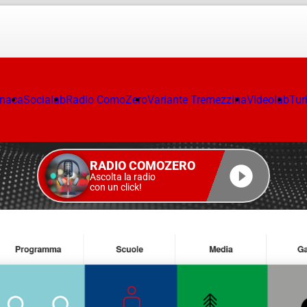
onaca
Socialab
Radio ComoZero
Variante Tremezzina
Videolab
Tur
RADIO COMOZERO
Ascolta la radio
con un click!