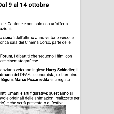
Dal 9 al 14 ottobre
 del Cantone e non solo con un’offerta
uzioni.
nazionali
dell’ultimo anno vertono verso le
torica sala del Cinema Corso, parte delle
e Forum
, i dibattiti che seguono i film, con
opere cinematografiche.
 l’anziano veterano inglese
Harry Schindler
, il
edmann
del DFAE; l’economista, ex bambino
 Bigoni
,
Marco Piccarredda
e la regista
ti Umani e arti figurative; quest’anno si
vole originali delle animazioni realizzate per
o) e che verrà presentato al festival.