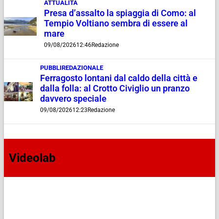
ATTUALITÀ
Presa d’assalto la spiaggia di Como: al
Tempio Voltiano sembra di essere al
mare
09/08/2026
12:46
Redazione
PUBBLIREDAZIONALE
Ferragosto lontani dal caldo della città e
dalla folla: al Crotto Civiglio un pranzo
davvero speciale
09/08/2026
12:23
Redazione
Videolab