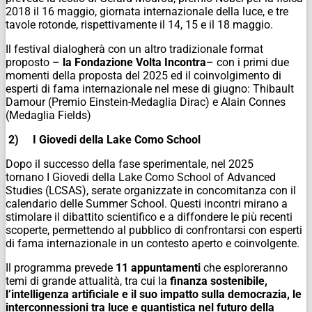
2018 il 16 maggio, giornata internazionale della luce, e tre
tavole rotonde, rispettivamente il 14, 15 e il 18 maggio.
Il festival dialogherà con un altro tradizionale format
proposto –
la Fondazione Volta Incontra
– con i primi due
momenti della proposta del 2025 ed il coinvolgimento di
esperti di fama internazionale nel mese di giugno: Thibault
Damour (Premio Einstein-Medaglia Dirac) e Alain Connes
(Medaglia Fields)
2)
I Giovedi della Lake Como School
Dopo il successo della fase sperimentale, nel 2025
tornano
I
Giovedi della Lake Como School of Advanced
Studies
(LCSAS), serate organizzate in concomitanza con il
calendario delle Summer School. Questi incontri mirano a
stimolare il dibattito scientifico e a diffondere le più recenti
scoperte, permettendo al pubblico di confrontarsi con esperti
di fama internazionale in un contesto aperto e coinvolgente.
Il programma prevede
11 appuntamenti
che esploreranno
temi di grande attualità, tra cui la
finanza sostenibile,
l’intelligenza artificiale e il suo impatto sulla democrazia, le
interconnessioni tra luce e quantistica nel futuro della