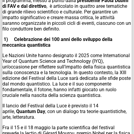
Il programma, messo a punto dalla
presidente Paola Dubini
di FAV e dal direttivo
, è articolato in quattro aree tematiche
di grande rilievo scientifico e culturale. Per garantire un
impatto significativo e creare massa critica, le attività
saranno organizzate in piccoli cicli di eventi, ciascuno con un
filo conduttore ben definito.
1)
Celebrazione dei 100 anni dello sviluppo della
meccanica quantistica
Le Nazioni Unite hanno designato il 2025 come
International
Year of Quantum Science and Technology
(IYQ),
un’occasione per riflettere sull’impatto della fisica quantistica
sulla conoscenza e la tecnologia. In questo contesto, la XIII
edizione del
Festival della Luce
sarà dedicata alle sfide poste
dal mondo quantistico. La luce e il suo componente
fondamentale, il fotone, hanno infatti giocato un ruolo
cruciale nella nascita della scienza quantistica.
Il lancio del Festival della Luce è previsto il 14
aprile,
Quantum Day
, con un dialogo tra teorie quantistiche,
arte, letteratura.
Fra il 15 e il 18 maggio la parte scientifica del festival
prevede la lectio di Gérard Mourou, premio Nobel per la fisica