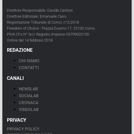
Direttore Responsabile: Davide Cantoni
Direttore Editoriale: Emanuele Caso
Registrazione Tribunale di Como: n°2/2018
Freedom of Choice - Piazza Duomo 17, 22100 Como
PIVA Cf e N° Iscr. Registro Imprese 03799020130
Online dal 14 febbraio 2018
REDAZIONE
CHI SIAMO
CONTATTI
CANALI
NEWSLAB
SOCIALAB
CRONACA
VIDEOLAB
PRIVACY
PRIVACY POLICY