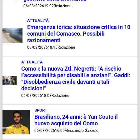
06/08/2026
19:02
Redazione
ATTUALITÀ
Emergenza idrica: situazione critica in 10
comuni del Comasco. Possibili
razionamenti
06/08/2026
18:15
Redazione
ATTUALITÀ
Como e la nuova Ztl. Negretti: “A rischio
l’accessibilità per disabili e anziani”. Gaddi:
“Disobbedienza civile davanti a tali
decisioni”
06/08/2026
18:08
Redazione
SPORT
Brasiliano, 24 anni: è Yan Couto il
nuovo acquisto del Como
06/08/2026
16:00
Alessandro Gazzolo