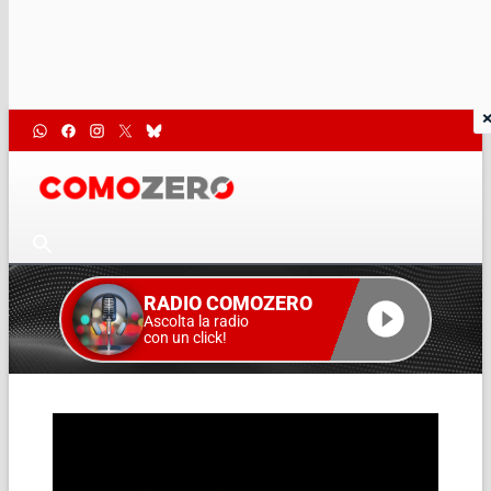
RADIO COMOZERO
Ascolta la radio
con un click!