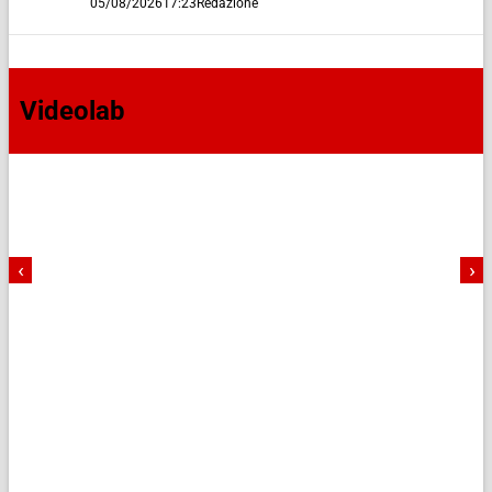
05/08/2026
17:23
Redazione
Videolab
‹
›