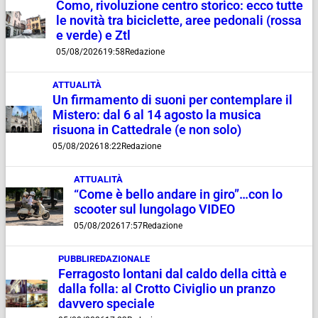
Como, rivoluzione centro storico: ecco tutte
le novità tra biciclette, aree pedonali (rossa
e verde) e Ztl
05/08/2026
19:58
Redazione
ATTUALITÀ
Un firmamento di suoni per contemplare il
Mistero: dal 6 al 14 agosto la musica
risuona in Cattedrale (e non solo)
05/08/2026
18:22
Redazione
ATTUALITÀ
“Come è bello andare in giro”…con lo
scooter sul lungolago VIDEO
05/08/2026
17:57
Redazione
PUBBLIREDAZIONALE
Ferragosto lontani dal caldo della città e
dalla folla: al Crotto Civiglio un pranzo
davvero speciale