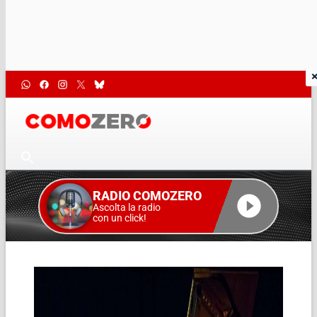
RADIO COMOZERO
Ascolta la radio
con un click!