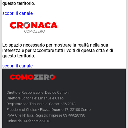
questo territorio.
scopri il canale
Lo spazio necessario per mostrare la realtà nella sua
interezza e per raccontare tutti i volti di questa città e di
questo territorio.
scopri il canale
Direttore Responsabile: Davide Cantoni
Direttore Editoriale: Emanuele Caso
Registrazione Tribunale di Como: n°2/2018
Freedom of Choice - Piazza Duomo 17, 22100 Como
PIVA Cf e N° Iscr. Registro Imprese 03799020130
Online dal 14 febbraio 2018