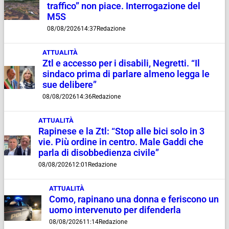
traffico” non piace. Interrogazione del
M5S
08/08/2026
14:37
Redazione
ATTUALITÀ
Ztl e accesso per i disabili, Negretti. “Il
sindaco prima di parlare almeno legga le
sue delibere”
08/08/2026
14:36
Redazione
ATTUALITÀ
Rapinese e la Ztl: “Stop alle bici solo in 3
vie. Più ordine in centro. Male Gaddi che
parla di disobbedienza civile”
08/08/2026
12:01
Redazione
ATTUALITÀ
Como, rapinano una donna e feriscono un
uomo intervenuto per difenderla
08/08/2026
11:14
Redazione