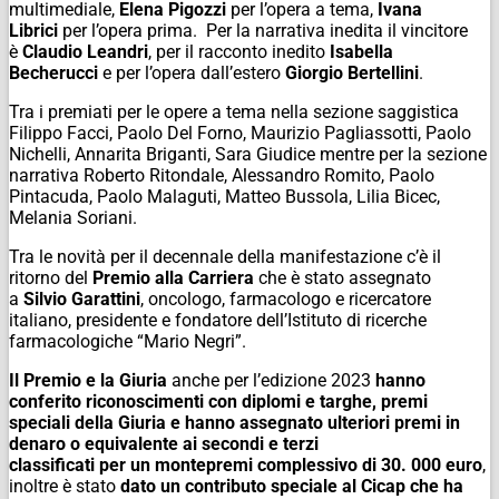
multimediale,
Elena Pigozzi
per l’opera a tema,
Ivana
Librici
per l’opera prima. Per la narrativa inedita il vincitore
è
Claudio Leandri
, per il racconto inedito
Isabella
Becherucci
e per l’opera dall’estero
Giorgio Bertellini
.
Tra i premiati per le opere a tema nella sezione saggistica
Filippo Facci, Paolo Del Forno, Maurizio Pagliassotti, Paolo
Nichelli, Annarita Briganti, Sara Giudice mentre per la sezione
narrativa Roberto Ritondale, Alessandro Romito, Paolo
Pintacuda, Paolo Malaguti, Matteo Bussola, Lilia Bicec,
Melania Soriani.
Tra le novità per il decennale della manifestazione c’è il
ritorno del
Premio alla Carriera
che è stato assegnato
a
Silvio Garattini
, oncologo, farmacologo e ricercatore
italiano, presidente e fondatore dell’Istituto di ricerche
farmacologiche “Mario Negri”.
Il Premio e la Giuria
anche per l’edizione 2023
hanno
conferito riconoscimenti con diplomi e targhe, premi
speciali della Giuria e hanno assegnato ulteriori premi in
denaro o equivalente ai secondi e terzi
classificati per un montepremi complessivo di 30. 000 euro
,
inoltre è stato
dato un contributo speciale al Cicap che ha