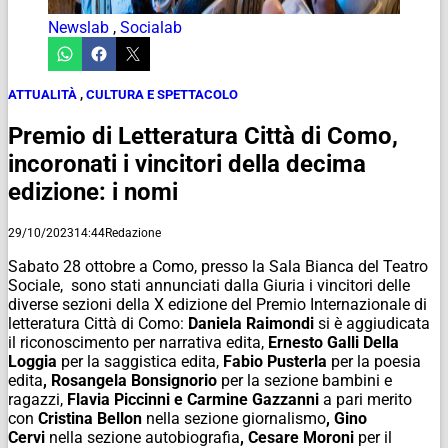
Newslab
,
Socialab
ATTUALITÀ
,
CULTURA E SPETTACOLO
Premio di Letteratura Città di Como,
incoronati i vincitori della decima
edizione: i nomi
29/10/2023
14:44
Redazione
Sabato 28 ottobre a Como, presso la Sala Bianca del Teatro
Sociale, sono stati annunciati dalla Giuria i vincitori delle
diverse sezioni della X edizione del Premio Internazionale di
letteratura Città di Como:
Daniela Raimondi
si è aggiudicata
il riconoscimento per narrativa edita,
Ernesto Galli Della
Loggia
per la saggistica edita,
Fabio Pusterla
per la poesia
edita
, Rosangela Bonsignorio
per la sezione bambini e
ragazzi,
Flavia Piccinni e Carmine Gazzanni
a pari merito
con
Cristina Bellon
nella sezione giornalismo
, Gino
Cervi
nella sezione
autobiografia
, Cesare Moroni
per il