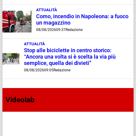
ATTUALITÀ
Como, incendio in Napoleona: a fuoco
un magazzino
08/08/2026
09:37
Redazione
ATTUALITÀ
Stop alle biciclette in centro storico:
“Ancora una volta si è scelta la via più
semplice, quella dei divieti”
08/08/2026
09:05
Redazione
Videolab