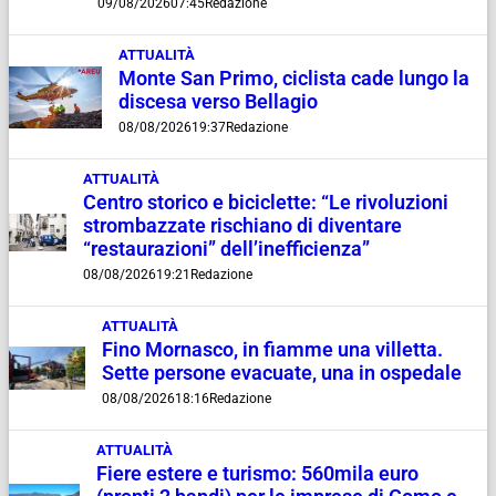
09/08/2026
07:45
Redazione
ATTUALITÀ
Monte San Primo, ciclista cade lungo la
discesa verso Bellagio
08/08/2026
19:37
Redazione
ATTUALITÀ
Centro storico e biciclette: “Le rivoluzioni
strombazzate rischiano di diventare
“restaurazioni” dell’inefficienza”
08/08/2026
19:21
Redazione
ATTUALITÀ
Fino Mornasco, in fiamme una villetta.
Sette persone evacuate, una in ospedale
08/08/2026
18:16
Redazione
ATTUALITÀ
Fiere estere e turismo: 560mila euro