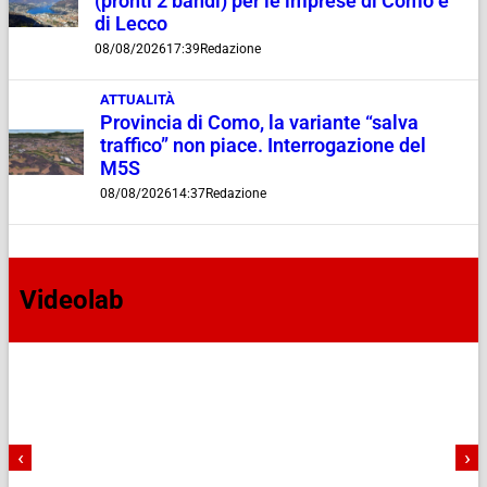
(pronti 2 bandi) per le imprese di Como e
di Lecco
08/08/2026
17:39
Redazione
ATTUALITÀ
Provincia di Como, la variante “salva
traffico” non piace. Interrogazione del
M5S
08/08/2026
14:37
Redazione
Videolab
‹
›