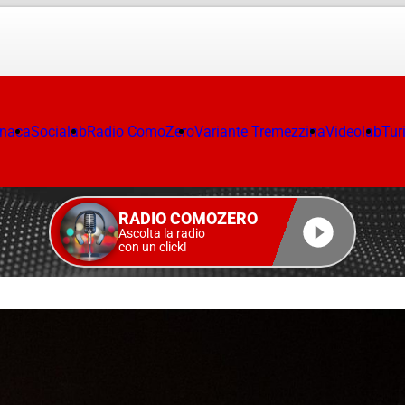
onaca
Socialab
Radio ComoZero
Variante Tremezzina
Videolab
Tur
RADIO COMOZERO
Ascolta la radio
con un click!