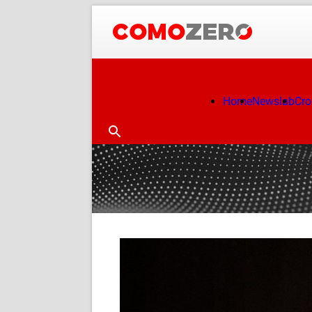
Home
Newslab
Cr