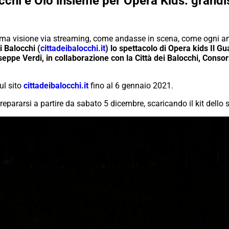
occhi e Olo insieme per Opera Kids: grandi
rima visione via
streaming
, come andasse in scena, come ogni a
i Balocchi (
cittadeibalocchi.it
) lo spettacolo di
Opera kids Il Gu
seppe Verdi, in collaborazione con la Città dei Balocchi, Conso
ul sito
cittadeibalocchi.it
fino al 6 gennaio 2021.
repararsi a partire da sabato 5 dicembre, scaricando il
kit
dello s