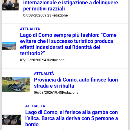
internazionale e istigazione a delinquere
per motivi razziali
07/08/2026
09:23
Redazione
ATTUALITÀ
Lago di Como sempre più fashion: “Come
evitare che il successo turistico produca
effetti indesiderati sull’identità del
territorio?”
07/08/2026
07:43
Redazione
ATTUALITÀ
Provincia di Como, auto finisce fuori
strada e si ribalta
06/08/2026
19:48
Redazione
ATTUALITÀ
Lago di Como, si ferisce alla gamba con
l’elica. Barca alla deriva con 5 persone a
bordo