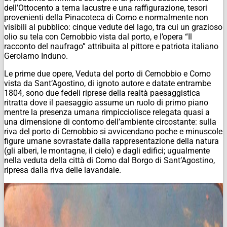
dell’Ottocento a tema lacustre e una raffigurazione, tesori
provenienti della Pinacoteca di Como e normalmente non
visibili al pubblico: cinque vedute del lago, tra cui un grazioso
olio su tela con Cernobbio vista dal porto, e l’opera “Il
racconto del naufrago” attribuita al pittore e patriota italiano
Gerolamo Induno.
Le prime due opere, Veduta del porto di Cernobbio e Como
vista da Sant’Agostino, di ignoto autore e datate entrambe
1804, sono due fedeli riprese della realtà paesaggistica
ritratta dove il paesaggio assume un ruolo di primo piano
mentre la presenza umana rimpicciolisce relegata quasi a
una dimensione di contorno dell’ambiente circostante: sulla
riva del porto di Cernobbio si avvicendano poche e minuscole
figure umane sovrastate dalla rappresentazione della natura
(gli alberi, le montagne, il cielo) e dagli edifici; ugualmente
nella veduta della città di Como dal Borgo di Sant’Agostino,
ripresa dalla riva delle lavandaie.