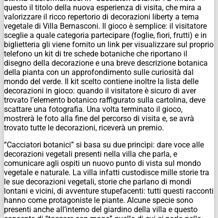
questo il titolo della nuova esperienza di visita, che mira a
valorizzare il ricco repertorio di decorazioni liberty a tema
vegetale di Villa Bernasconi. Il gioco è semplice: il visitatore
sceglie a quale categoria partecipare (foglie, fiori, frutti) e in
biglietteria gli viene fornito un link per visualizzare sul proprio
telefono un kit di tre schede botaniche che riportano il
disegno della decorazione e una breve descrizione botanica
della pianta con un approfondimento sulle curiosità dal
mondo del verde. Il kit scelto contiene inoltre la lista delle
decorazioni in gioco: quando il visitatore è sicuro di aver
trovato l’elemento botanico raffigurato sulla cartolina, deve
scattare una fotografia. Una volta terminato il gioco,
mostrerà le foto alla fine del percorso di visita e, se avrà
trovato tutte le decorazioni, riceverà un premio.
“Cacciatori botanici” si basa su due princìpi: dare voce alle
decorazioni vegetali presenti nella villa che parla, e
comunicare agli ospiti un nuovo punto di vista sul mondo
vegetale e naturale. La villa infatti custodisce mille storie tra
le sue decorazioni vegetali, storie che parlano di mondi
lontani e vicini, di avventure stupefacenti: tutti questi racconti
hanno come protagoniste le piante. Alcune specie sono
presenti anche all’interno del giardino della villa e questo