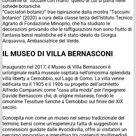
consente di “toccare con mano” quello di cui si parla nelle
schede botaniche.
“Cacciatori botanici” trae ispirazione dalla mostra “Taccuini
botanici” (2020) a cura della classe terza dell’Istituto Tecnico
Agrario di Fondazione Minoprio, che ha studiato le
decorazioni provando che le raffigurazioni non sono frutto di
fantasia bensì realistiche ed è stato ideato da Giorgia
Acquaviva, Ambasciatrice del Verde.
IL MUSEO DI VILLA BERNASCONI
Inaugurato nel 2017, il Museo di Villa Bernasconi è
un’originale realtà museale ospitata nell’omonima splendida
villa liberty a Cernobbio, sul Lago di Como. La villa venne
edificata tra il 1905 e il 1906 su progetto dell’architetto
Alfredo Campanini come “casa alla moda” per l’ingegnere
Davide Bernasconi che, di origine milanese, fondò le
omonime Tessiture Seriche a Cernobbio sul finire del XIX
secolo.
Concepita non come un museo nel senso tradizionale del
termine, bensì come un’esperienza fatta di suggestioni e
connessioni guidate dalle #vocidivilla, offre ai visitatori un
percorso innovativo e interattivo tra contenuti multimediali,