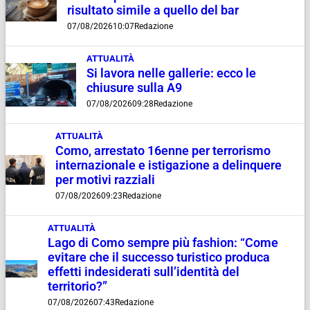
risultato simile a quello del bar
07/08/2026
10:07
Redazione
ATTUALITÀ
Si lavora nelle gallerie: ecco le
chiusure sulla A9
07/08/2026
09:28
Redazione
ATTUALITÀ
Como, arrestato 16enne per terrorismo
internazionale e istigazione a delinquere
per motivi razziali
07/08/2026
09:23
Redazione
ATTUALITÀ
Lago di Como sempre più fashion: “Come
evitare che il successo turistico produca
effetti indesiderati sull’identità del
territorio?”
07/08/2026
07:43
Redazione