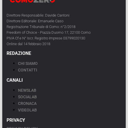
Direttore Responsabile: Davide Cantoni
Direttore Editoriale: Emanuele Caso
Registrazione Tribunale di Como: n°2/2018
Freedom of Choice - Piazza Duomo 17, 22100 Como
PIVA Cf e N° Iscr. Registro Imprese 03799020130
Online dal 14 febbraio 2018
REDAZIONE
CHI SIAMO
CONTATTI
CANALI
NEWSLAB
SOCIALAB
CRONACA
VIDEOLAB
PRIVACY