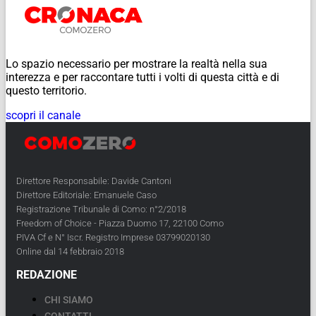
Lo spazio necessario per mostrare la realtà nella sua
interezza e per raccontare tutti i volti di questa città e di
questo territorio.
scopri il canale
Direttore Responsabile: Davide Cantoni
Direttore Editoriale: Emanuele Caso
Registrazione Tribunale di Como: n°2/2018
Freedom of Choice - Piazza Duomo 17, 22100 Como
PIVA Cf e N° Iscr. Registro Imprese 03799020130
Online dal 14 febbraio 2018
REDAZIONE
CHI SIAMO
CONTATTI