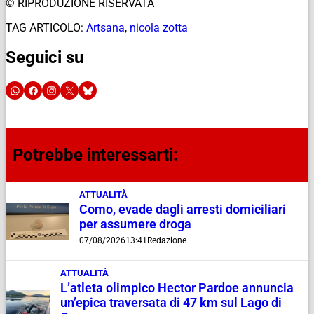
© RIPRODUZIONE RISERVATA
TAG ARTICOLO:
Artsana
,
nicola zotta
Seguici su
Potrebbe interessarti:
ATTUALITÀ
Como, evade dagli arresti domiciliari
per assumere droga
07/08/2026
13:41
Redazione
ATTUALITÀ
L’atleta olimpico Hector Pardoe annuncia
un’epica traversata di 47 km sul Lago di