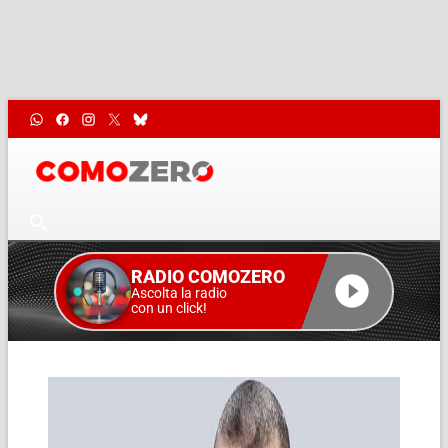
RADIO COMOZERO
Ascolta la radio
con un click!