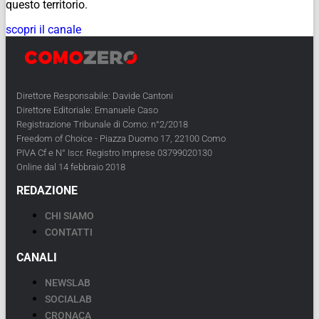
questo territorio.
scopri il canale
Direttore Responsabile: Davide Cantoni
Direttore Editoriale: Emanuele Caso
Registrazione Tribunale di Como: n°2/2018
Freedom of Choice - Piazza Duomo 17, 22100 Como
PIVA Cf e N° Iscr. Registro Imprese 03799020130
Online dal 14 febbraio 2018
REDAZIONE
CHI SIAMO
CONTATTI
CANALI
NEWSLAB
SOCIALAB
CRONACA