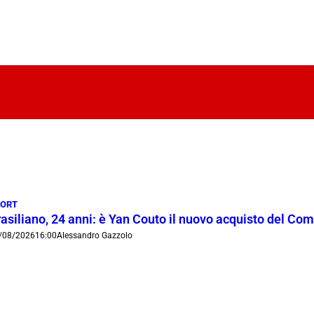
PORT
rasiliano, 24 anni: è Yan Couto il nuovo acquisto del Co
/08/2026
16:00
Alessandro Gazzolo