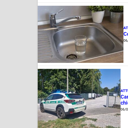
AT
C
06
ATT
Can
ch
06/