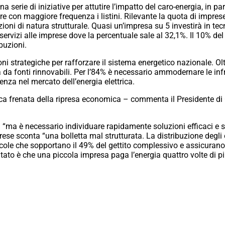
a serie di iniziative per attutire l’impatto del caro-energia, in p
re con maggiore frequenza i listini. Rilevante la quota di imprese
oni di natura strutturale. Quasi un’impresa su 5 investirà in te
ei servizi alle imprese dove la percentuale sale al 32,1%. Il 10% de
ibuzioni.
ni strategiche per rafforzare il sistema energetico nazionale. Olt
a da fonti rinnovabili. Per l’84% è necessario ammodernare le infra
enza nel mercato dell’energia elettrica.
tica frenata della ripresa economica – commenta il Presidente d
i “ma è necessario individuare rapidamente soluzioni efficaci e str
rese sconta “una bolletta mal strutturata. La distribuzione degli
ole che sopportano il 49% del gettito complessivo e assicurano 4
sultato è che una piccola impresa paga l’energia quattro volte di 