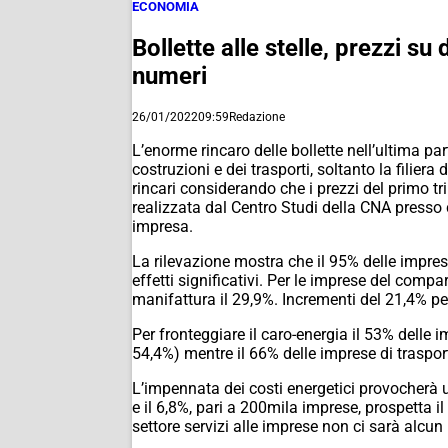
ECONOMIA
Bollette alle stelle, prezzi s
numeri
26/01/2022
09:59
Redazione
L’enorme rincaro delle bollette nell’ultima par
costruzioni e dei trasporti, soltanto la filier
rincari considerando che i prezzi del primo 
realizzata dal Centro Studi della CNA presso 
impresa.
La rilevazione mostra che il 95% delle imprese 
effetti significativi. Per le imprese del compa
manifattura il 29,9%. Incrementi del 21,4% per 
Per fronteggiare il caro-energia il 53% delle i
54,4%) mentre il 66% delle imprese di trasport
L’impennata dei costi energetici provocherà u
e il 6,8%, pari a 200mila imprese, prospetta il
settore servizi alle imprese non ci sarà alcun 