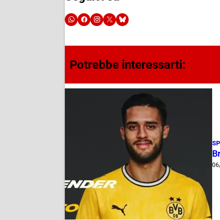
Potrebbe interessarti:
S
B
06