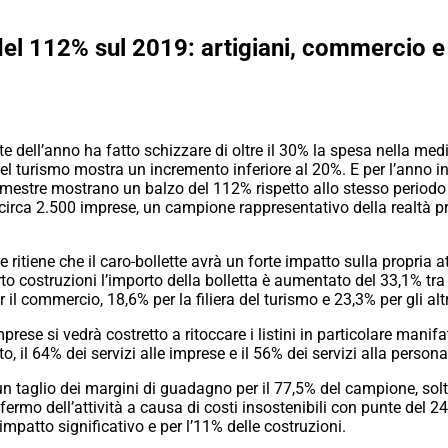
u del 112% sul 2019: artigiani, commercio e
te dell’anno ha fatto schizzare di oltre il 30% la spesa nella medi
a del turismo mostra un incremento inferiore al 20%. E per l’anno i
trimestre mostrano un balzo del 112% rispetto allo stesso perio
circa 2.500 imprese, un campione rappresentativo della realtà pro
ritiene che il caro-bollette avrà un forte impatto sulla propria a
rto costruzioni l’importo della bolletta è aumentato del 33,1% tra i
il commercio, 18,6% per la filiera del turismo e 23,3% per gli altri
mprese si vedrà costretto a ritoccare i listini in particolare mani
o, il 64% dei servizi alle imprese e il 56% dei servizi alla person
n taglio dei margini di guadagno per il 77,5% del campione, solt
 fermo dell’attività a causa di costi insostenibili con punte del 2
impatto significativo e per l’11% delle costruzioni.