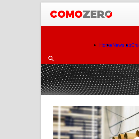
Home
Newslab
Cr