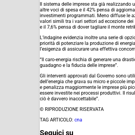
Il sistema delle imprese sta già realizzando un
altre voci di spesa e il 42% pensa di aggiorna
investimenti programmati. Meno diffuse le azi
valori simili tra i vari settori ad eccezione d
e il 7,6% pensa di dover tagliare il monte retr
L’indagine evidenzia inoltre una serie di opzio
priorità di potenziare la produzione di energi
l’esigenza di assicurare una effettiva concorr
“Il caro-energia rischia di generare una dras
guadagno e la fiducia delle imprese”.
Gli interventi approvati dal Governo sono util
dell’energia che grava su micro e piccole imp
e penalizza maggiormente le imprese più picc
essere investite nei processi produttivi. Il ri
ciò è davvero inaccettabile”.
© RIPRODUZIONE RISERVATA
TAG ARTICOLO:
cna
Seguici su