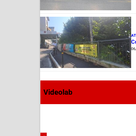
AT
Co
06
Videolab