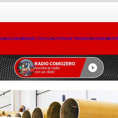
onaca
Socialab
Radio ComoZero
Variante Tremezzina
Videolab
Tur
RADIO COMOZERO
Ascolta la radio
con un click!