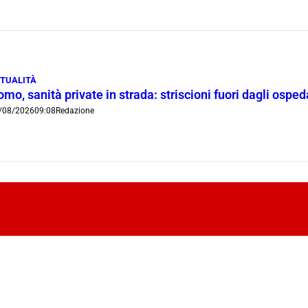
TUALITÀ
mo, sanità private in strada: striscioni fuori dagli ospe
/08/2026
09:08
Redazione