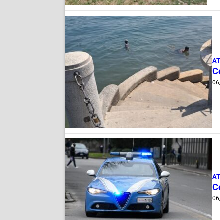
AT
Co
06
AT
Co
06