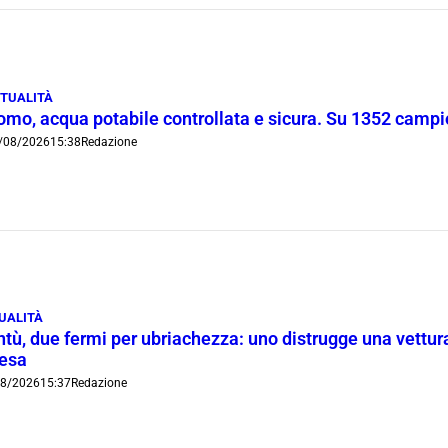
TUALITÀ
omo, acqua potabile controllata e sicura. Su 1352 campio
/08/2026
15:38
Redazione
UALITÀ
tù, due fermi per ubriachezza: uno distrugge una vettura
iesa
08/2026
15:37
Redazione