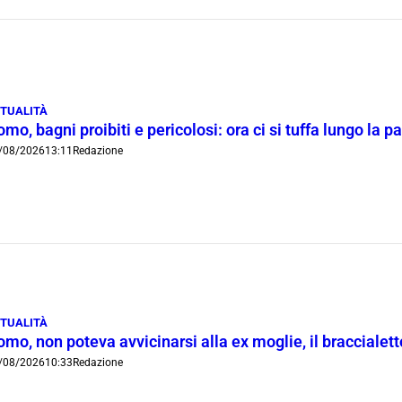
TUALITÀ
mo, bagni proibiti e pericolosi: ora ci si tuffa lungo la 
/08/2026
13:11
Redazione
TUALITÀ
mo, non poteva avvicinarsi alla ex moglie, il braccialetto
/08/2026
10:33
Redazione