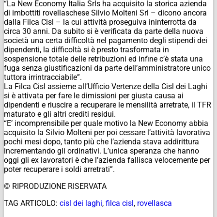
“La New Economy Italia Srls ha acquisito la storica azienda
di imbottiti rovellaschese Silvio Molteni Srl – dicono ancora
dalla Filca Cisl – la cui attività proseguiva ininterrotta da
circa 30 anni. Da subito si è verificata da parte della nuova
società una certa difficoltà nel pagamento degli stipendi dei
dipendenti, la difficoltà si è presto trasformata in
sospensione totale delle retribuzioni ed infine c’è stata una
fuga senza giustificazioni da parte dell’amministratore unico
tuttora irrintracciabile”.
La Filca Cisl assieme all’Ufficio Vertenze della Cisl dei Laghi
si è attivata per fare le dimissioni per giusta causa ai
dipendenti e riuscire a recuperare le mensilità arretrate, il TFR
maturato e gli altri crediti residui.
“E’ incomprensibile per quale motivo la New Economy abbia
acquisito la Silvio Molteni per poi cessare l’attività lavorativa
pochi mesi dopo, tanto più che l’azienda stava addirittura
incrementando gli ordinativi. L’unica speranza che hanno
oggi gli ex lavoratori è che l’azienda fallisca velocemente per
poter recuperare i soldi arretrati”.
© RIPRODUZIONE RISERVATA
TAG ARTICOLO:
cisl dei laghi
,
filca cisl
,
rovellasca