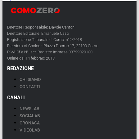
Direttore Responsabile: Davide Cantoni
Direttore Editoriale: Emanuele Caso
Registrazione Tribunale di Como: n°2/2018
Freedom of Choice - Piazza Duomo 17, 22100 Como
PIVA Cf e N° Iscr. Registro Imprese 03799020130
Online dal 14 febbraio 2018
REDAZIONE
CHI SIAMO
CONTATTI
CANALI
NEWSLAB
SOCIALAB
CRONACA
VIDEOLAB