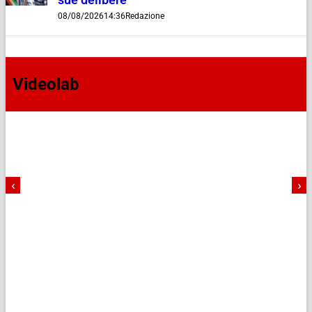
sue delibere”
08/08/2026
14:36
Redazione
Videolab
‹
›