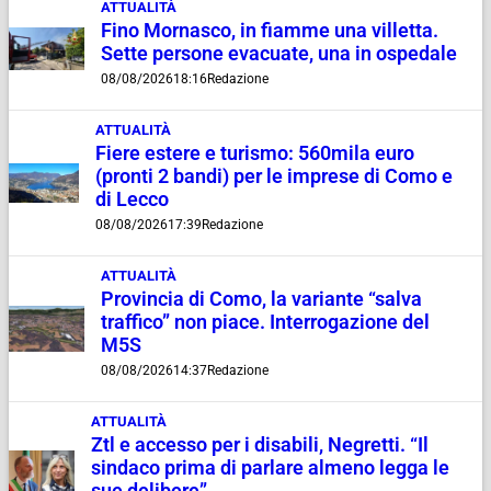
ATTUALITÀ
Fino Mornasco, in fiamme una villetta.
Sette persone evacuate, una in ospedale
08/08/2026
18:16
Redazione
ATTUALITÀ
Fiere estere e turismo: 560mila euro
(pronti 2 bandi) per le imprese di Como e
di Lecco
08/08/2026
17:39
Redazione
ATTUALITÀ
Provincia di Como, la variante “salva
traffico” non piace. Interrogazione del
M5S
08/08/2026
14:37
Redazione
ATTUALITÀ
Ztl e accesso per i disabili, Negretti. “Il
sindaco prima di parlare almeno legga le