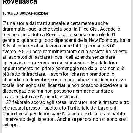
Rovellasca
16/03/2018
09:56
Redazione
E’ una storia dai tratti surreale, e certamente anche
drammatici, quella che svela oggi la Filca Cisl. Accade, o
meglio è accaduto a Rovellaca, lo scorso mercoledì 31
gennaio, quando gli otto dipendenti della New Economy Italia
Srls si sono recati al lavoro come tutti i giorni alle 8.00.
“Verso le 8.30 però l’amministratore della società ha chiesto
ai lavoratori di lasciare i locali dell’azienda senza dare
spiegazioni – raccontano dal sindacato – Ha dato loro
appuntamento nel primo pomeriggio ma da allora non si è
più fatto rintracciare. I lavoratori, che non prendono lo
stipendio da dicembre, sono in una situazione di incertezza
totale: non sono stati licenziati e non possono accedere alla
disoccupazione ma non possono nemmeno andare a
lavorare dato che l’azienda è chiusa”.
Il 22 febbraio scorso agli stessi lavoratori non è rimasto altro
che recarsi presso l’Ispettorato Territoriale del Lavoro di
Como-Lecco per denunciare l’accaduto e da allora è partito
l’intervento degli ispettori. Anche se per ora non ci sono stati
sviluppi.