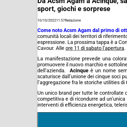
Da Acsm Agam a Acinque, sab
sport, giochi e sorprese
10/10/2022
11:57
Redazione
Come noto Acsm Agam dal primo di ott
comunità locali dei territori di riferimen
espressione.
La prossima tappa è a Co
Cavour.
Alle
ore 11 di sabato l’apertura
.
La manifestazione prevede una colorati
promuovere il nuovo marchio e sottolineare
dell’azienda.
Acinque
è
un nome sempl
scaturisce dall’unione dei cinque soci p
l’aggregazione fra le storiche utilities
Un unico brand per tutte le controllate c
competitiva e di ricondurre ad un’unica r
interventi di efficienza energetica, teler