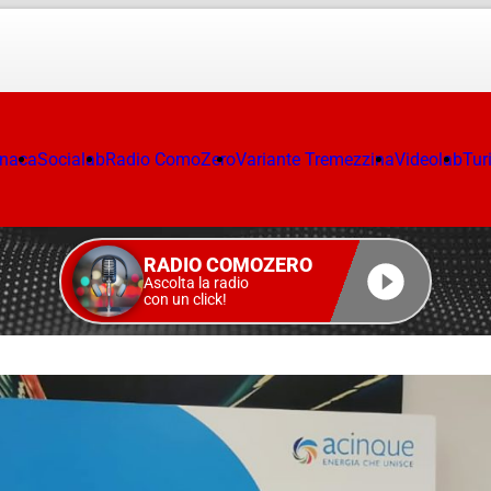
onaca
Socialab
Radio ComoZero
Variante Tremezzina
Videolab
Tur
RADIO COMOZERO
Ascolta la radio
con un click!