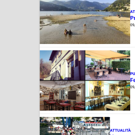
AT
P
09
PU
Fe
09
ATTUALITÀ