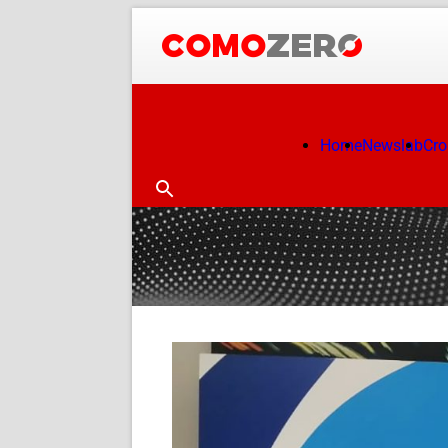
Home
Newslab
Cr