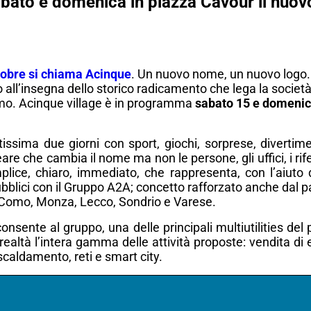
ato e domenica in piazza Cavour il nuov
obre si chiama Acinque
. Un nuovo nome, un nuovo logo. 
to all’insegna dello storico radicamento che lega la società 
mo. Acinque village è in programma
sabato 15 e domenica
ssima due giorni con sport, giochi, sorprese, diverti
 che cambia il nome ma non le persone, gli uffici, i riferim
ice, chiaro, immediato, che rappresenta, con l’aiuto d
ubblici con il Gruppo A2A; concetto rafforzato anche dal p
 di Como, Monza, Lecco, Sondrio e Varese.
onsente al gruppo, una delle principali multiutilities del
ealtà l’intera gamma delle attività proposte: vendita di e
iscaldamento, reti e smart city.