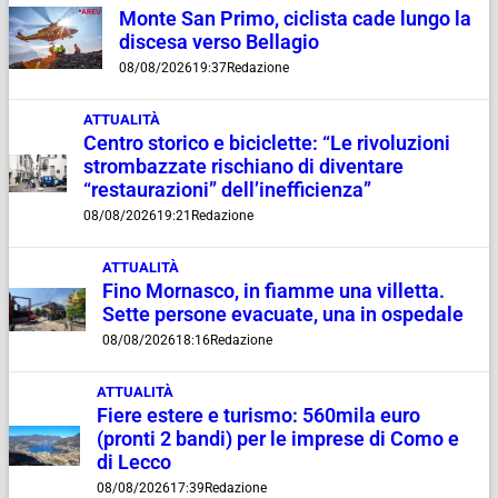
Monte San Primo, ciclista cade lungo la
discesa verso Bellagio
08/08/2026
19:37
Redazione
ATTUALITÀ
Centro storico e biciclette: “Le rivoluzioni
strombazzate rischiano di diventare
“restaurazioni” dell’inefficienza”
08/08/2026
19:21
Redazione
ATTUALITÀ
Fino Mornasco, in fiamme una villetta.
Sette persone evacuate, una in ospedale
08/08/2026
18:16
Redazione
ATTUALITÀ
Fiere estere e turismo: 560mila euro
(pronti 2 bandi) per le imprese di Como e
di Lecco
08/08/2026
17:39
Redazione