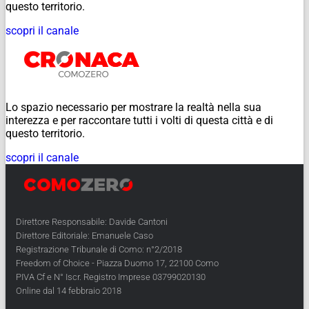
questo territorio.
scopri il canale
Lo spazio necessario per mostrare la realtà nella sua
interezza e per raccontare tutti i volti di questa città e di
questo territorio.
scopri il canale
Direttore Responsabile: Davide Cantoni
Direttore Editoriale: Emanuele Caso
Registrazione Tribunale di Como: n°2/2018
Freedom of Choice - Piazza Duomo 17, 22100 Como
PIVA Cf e N° Iscr. Registro Imprese 03799020130
Online dal 14 febbraio 2018