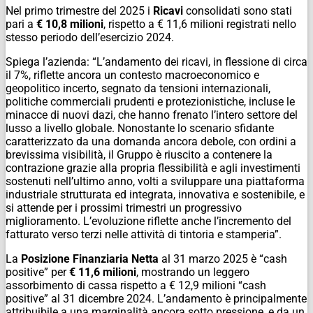
Nel primo trimestre del 2025 i
Ricavi
consolidati sono stati
pari a
€ 10,8 milioni
, rispetto a € 11,6 milioni registrati nello
stesso periodo dell’esercizio 2024.
Spiega l’azienda: “L’andamento dei ricavi, in flessione di circa
il 7%, riflette ancora un contesto macroeconomico e
geopolitico incerto, segnato da tensioni internazionali,
politiche commerciali prudenti e protezionistiche, incluse le
minacce di nuovi dazi, che hanno frenato l’intero settore del
lusso a livello globale. Nonostante lo scenario sfidante
caratterizzato da una domanda ancora debole, con ordini a
brevissima visibilità, il Gruppo è riuscito a contenere la
contrazione grazie alla propria flessibilità e agli investimenti
sostenuti nell’ultimo anno, volti a sviluppare una piattaforma
industriale strutturata ed integrata, innovativa e sostenibile, e
si attende per i prossimi trimestri un progressivo
miglioramento. L’evoluzione riflette anche l’incremento del
fatturato verso terzi nelle attività di tintoria e stamperia”.
La
Posizione Finanziaria Netta
al 31 marzo 2025 è “cash
positive” per
€ 11,6 milioni
, mostrando un leggero
assorbimento di cassa rispetto a € 12,9 milioni “cash
positive” al 31 dicembre 2024. L’andamento è principalmente
attribuibile a una marginalità ancora sotto pressione, e da un