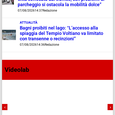
parcheggio si ostacola la mobilità dolce”
07/08/2026
14:37
Redazione
ATTUALITÀ
Bagni proibiti nel lago: “L’accesso alla
spiaggia del Tempio Voltiano va limitato
con transenne o recinzioni”
07/08/2026
14:36
Redazione
Videolab
‹
›