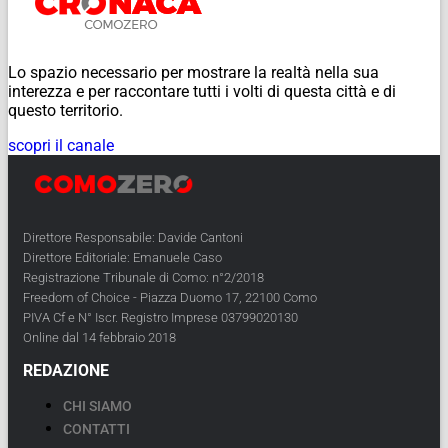
Lo spazio necessario per mostrare la realtà nella sua
interezza e per raccontare tutti i volti di questa città e di
questo territorio.
scopri il canale
Direttore Responsabile: Davide Cantoni
Direttore Editoriale: Emanuele Caso
Registrazione Tribunale di Como: n°2/2018
Freedom of Choice - Piazza Duomo 17, 22100 Como
PIVA Cf e N° Iscr. Registro Imprese 03799020130
Online dal 14 febbraio 2018
REDAZIONE
CHI SIAMO
CONTATTI