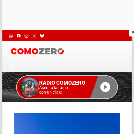
RADIO COMOZERO
Ascolta la radio
con un click!