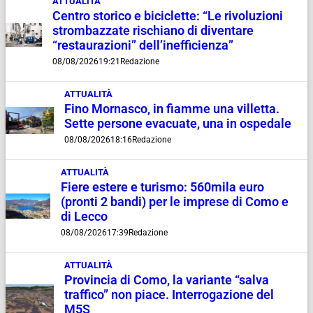
ATTUALITÀ
Centro storico e biciclette: “Le rivoluzioni
strombazzate rischiano di diventare
“restaurazioni” dell’inefficienza”
08/08/2026
19:21
Redazione
ATTUALITÀ
Fino Mornasco, in fiamme una villetta.
Sette persone evacuate, una in ospedale
08/08/2026
18:16
Redazione
ATTUALITÀ
Fiere estere e turismo: 560mila euro
(pronti 2 bandi) per le imprese di Como e
di Lecco
08/08/2026
17:39
Redazione
ATTUALITÀ
Provincia di Como, la variante “salva
traffico” non piace. Interrogazione del
M5S