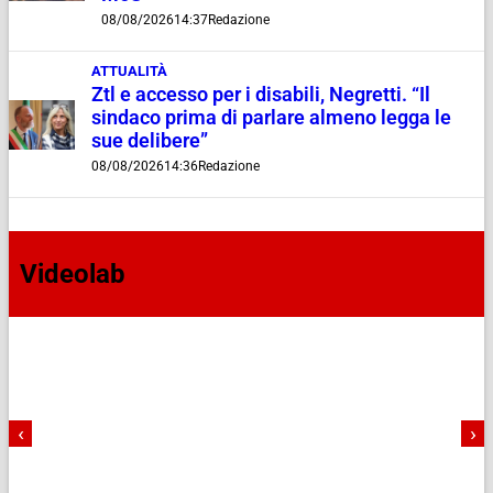
08/08/2026
14:37
Redazione
ATTUALITÀ
Ztl e accesso per i disabili, Negretti. “Il
sindaco prima di parlare almeno legga le
sue delibere”
08/08/2026
14:36
Redazione
Videolab
‹
›