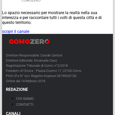
Lo spazio necessario per mostrare la realtà nella sua
interezza e per raccontare tutti i volti di questa città e di
questo territorio.
scopri il canale
Direttore Responsabile: Davide Cantoni
Direttore Editoriale: Emanuele Caso
Registrazione Tribunale di Como: n°2/2018
Freedom of Choice - Piazza Duomo 17, 22100 Como
PIVA Cf e N° Iscr. Registro Imprese 03799020130
Online dal 14 febbraio 2018
REDAZIONE
CHI SIAMO
CONTATTI
CANALI