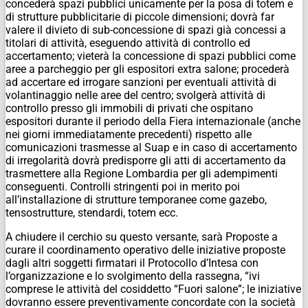
concederà spazi pubblici unicamente per la posa di totem e
di strutture pubblicitarie di piccole dimensioni; dovrà far
valere il divieto di sub-concessione di spazi già concessi a
titolari di attività, eseguendo attività di controllo ed
accertamento; vieterà la concessione di spazi pubblici come
aree a parcheggio per gli espositori extra salone; procederà
ad accertare ed irrogare sanzioni per eventuali attività di
volantinaggio nelle aree del centro; svolgerà attività di
controllo presso gli immobili di privati che ospitano
espositori durante il periodo della Fiera internazionale (anche
nei giorni immediatamente precedenti) rispetto alle
comunicazioni trasmesse al Suap e in caso di accertamento
di irregolarità dovrà predisporre gli atti di accertamento da
trasmettere alla Regione Lombardia per gli adempimenti
conseguenti. Controlli stringenti poi in merito poi
all’installazione di strutture temporanee come gazebo,
tensostrutture, stendardi, totem ecc.
A chiudere il cerchio su questo versante, sarà Proposte a
curare il coordinamento operativo delle iniziative proposte
dagli altri soggetti firmatari il Protocollo d’Intesa con
l’organizzazione e lo svolgimento della rassegna, “ivi
comprese le attività del cosiddetto “Fuori salone”; le iniziative
dovranno essere preventivamente concordate con la società