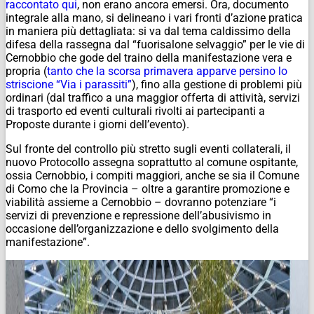
raccontato qui
, non erano ancora emersi. Ora, documento
integrale alla mano, si delineano i vari fronti d’azione pratica
in maniera più dettagliata: si va dal tema caldissimo della
difesa della rassegna dal “fuorisalone selvaggio” per le vie di
Cernobbio che gode del traino della manifestazione vera e
propria (
tanto che la scorsa primavera apparve persino lo
striscione “Via i parassiti”
), fino alla gestione di problemi più
ordinari (dal traffico a una maggior offerta di attività, servizi
di trasporto ed eventi culturali rivolti ai partecipanti a
Proposte durante i giorni dell’evento).
Sul fronte del controllo più stretto sugli eventi collaterali, il
nuovo Protocollo assegna soprattutto al comune ospitante,
ossia Cernobbio, i compiti maggiori, anche se sia il Comune
di Como che la Provincia – oltre a garantire promozione e
viabilità assieme a Cernobbio – dovranno potenziare “i
servizi di prevenzione e repressione dell’abusivismo in
occasione dell’organizzazione e dello svolgimento della
manifestazione”.