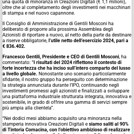
una quota di minoranza in Creazioni Digitali (€ 1,1 milioni),
oltre che al completamento degli investimenti nei macchinari
di stampa e nel nuovo capannone.
Il Consiglio di Amministrazione di Gentili Mosconi ha
deliberato di proporre alla prossima Assemblea degli
Azionisti di riportare a nuovo, al netto della parte da destinare
a riserve obbligatorie,
l’utile netto dell’esercizio 2024, pari a
€ 836.402.
Francesco Gentili, Presidente e CEO di Gentili Mosconi
, ha
commentato: “
I risultati del 2024 riflettono il contesto di
forte incertezza che ha inciso sull’intero comparto del lusso
a livello globale.
Nonostante uno scenario particolarmente
sfidante, il nostro gruppo ha perseguito con determinazione
la strategia annunciata durante l’IPO, continuando negli
investimenti promessi agli azionisti e finalizzati a sviluppare
una piattaforma industriale strutturata integrata, innovativa e
sostenibile, in grado di offrire una gamma di servizi sempre
più ampia alla clientela”.
“Nei dodici mesi abbiamo acquisito una minoranza nella
stamperia innovativa Creazioni Digitali e
siamo saliti al 90%
di Tintoria Comacina, con l’obiettivo ambizioso di realizzare