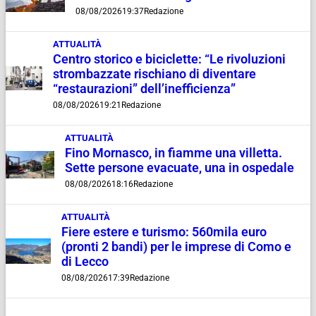
08/08/2026
19:37
Redazione
ATTUALITÀ
Centro storico e biciclette: “Le rivoluzioni
strombazzate rischiano di diventare
“restaurazioni” dell’inefficienza”
08/08/2026
19:21
Redazione
ATTUALITÀ
Fino Mornasco, in fiamme una villetta.
Sette persone evacuate, una in ospedale
08/08/2026
18:16
Redazione
ATTUALITÀ
Fiere estere e turismo: 560mila euro
(pronti 2 bandi) per le imprese di Como e
di Lecco
08/08/2026
17:39
Redazione