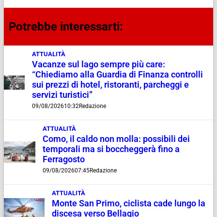
Potrebbe interessarti:
ATTUALITÀ
Vacanze sul lago sempre più care:
“Chiediamo alla Guardia di Finanza controlli
sui prezzi di hotel, ristoranti, parcheggi e
servizi turistici”
09/08/2026
10:32
Redazione
ATTUALITÀ
Como, il caldo non molla: possibili dei
temporali ma si boccheggerà fino a
Ferragosto
09/08/2026
07:45
Redazione
ATTUALITÀ
Monte San Primo, ciclista cade lungo la
discesa verso Bellagio