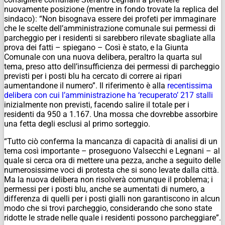
nuovamente posizione (mentre in fondo trovate la replica del
sindaco): “Non bisognava essere dei profeti per immaginare
che le scelte dell’amministrazione comunale sui permessi di
parcheggio per i residenti si sarebbero rilevate sbagliate alla
prova dei fatti – spiegano – Così è stato, e la Giunta
Comunale con una nuova delibera, peraltro la quarta sul
tema, preso atto dell’insufficienza dei permessi di parcheggio
previsti per i posti blu ha cercato di correre ai ripari
aumentandone il numero”. Il riferimento è alla
recentissima
delibera con cui l’amministrazione ha ‘recuperato’ 217 stalli
inizialmente non previsti, facendo salire il totale per i
residenti da 950 a 1.167. Una mossa che dovrebbe assorbire
una fetta degli esclusi al primo sorteggio.
“Tutto ciò conferma la mancanza di capacità di analisi di un
tema così importante – proseguono Valsecchi e Legnani – al
quale si cerca ora di mettere una pezza, anche a seguito delle
numerosissime voci di protesta che si sono levate dalla città.
Ma la nuova delibera non risolverà comunque il problema; i
permessi per i posti blu, anche se aumentati di numero, a
differenza di quelli per i posti gialli non garantiscono in alcun
modo che si trovi parcheggio, considerando che sono state
ridotte le strade nelle quale i residenti possono parcheggiare”.