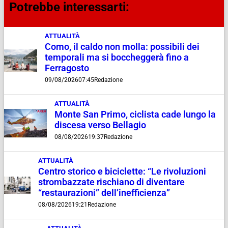
Potrebbe interessarti:
ATTUALITÀ
Como, il caldo non molla: possibili dei
temporali ma si boccheggerà fino a
Ferragosto
09/08/2026
07:45
Redazione
ATTUALITÀ
Monte San Primo, ciclista cade lungo la
discesa verso Bellagio
08/08/2026
19:37
Redazione
ATTUALITÀ
Centro storico e biciclette: “Le rivoluzioni
strombazzate rischiano di diventare
“restaurazioni” dell’inefficienza”
08/08/2026
19:21
Redazione