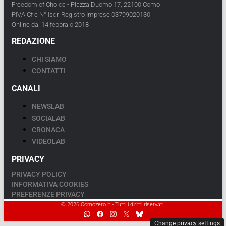
Freedom of Choice - Piazza Duomo 17, 22100 Como
PIVA Cf e N° Iscr. Registro Imprese 03799020130
Online dal 14 febbraio 2018
REDAZIONE
CHI SIAMO
CONTATTI
CANALI
NEWSLAB
SOCIALAB
CRONACA
VIDEOLAB
PRIVACY
PRIVACY POLICY
INFORMATIVA COOKIES
PREFERENZE PRIVACY
© 2026 Comozero.it - Tutti i diritti riservati.
Change privacy settings