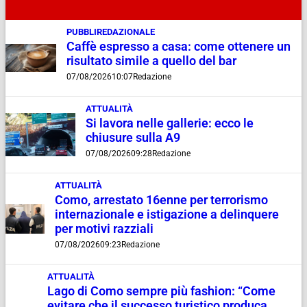
PUBBLIREDAZIONALE
Caffè espresso a casa: come ottenere un
risultato simile a quello del bar
07/08/2026
10:07
Redazione
ATTUALITÀ
Si lavora nelle gallerie: ecco le
chiusure sulla A9
07/08/2026
09:28
Redazione
ATTUALITÀ
Como, arrestato 16enne per terrorismo
internazionale e istigazione a delinquere
per motivi razziali
07/08/2026
09:23
Redazione
ATTUALITÀ
Lago di Como sempre più fashion: “Come
evitare che il successo turistico produca