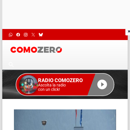
RADIO COMOZERO
Ascolta la radio
con un click!