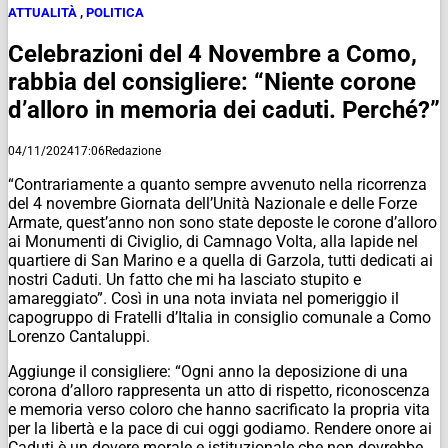
ATTUALITÀ
,
POLITICA
Celebrazioni del 4 Novembre a Como,
rabbia del consigliere: “Niente corone
d’alloro in memoria dei caduti. Perché?”
04/11/2024
17:06
Redazione
“Contrariamente a quanto sempre avvenuto nella ricorrenza
del 4 novembre Giornata dell’Unità Nazionale e delle Forze
Armate, quest’anno non sono state deposte le corone d’alloro
ai Monumenti di Civiglio, di Camnago Volta, alla lapide nel
quartiere di San Marino e a quella di Garzola, tutti dedicati ai
nostri Caduti. Un fatto che mi ha lasciato stupito e
amareggiato”. Così in una nota inviata nel pomeriggio il
capogruppo di Fratelli d’Italia in consiglio comunale a Como
Lorenzo Cantaluppi.
Aggiunge il consigliere: “Ogni anno la deposizione di una
corona d’alloro rappresenta un atto di rispetto, riconoscenza
e memoria verso coloro che hanno sacrificato la propria vita
per la libertà e la pace di cui oggi godiamo. Rendere onore ai
Caduti è un dovere morale e istituzionale che non dovrebbe