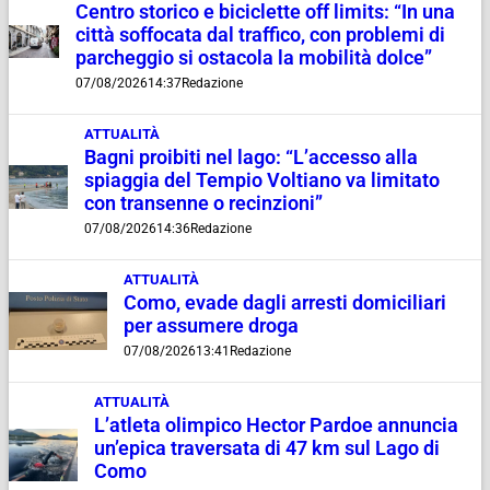
Centro storico e biciclette off limits: “In una
città soffocata dal traffico, con problemi di
parcheggio si ostacola la mobilità dolce”
07/08/2026
14:37
Redazione
ATTUALITÀ
Bagni proibiti nel lago: “L’accesso alla
spiaggia del Tempio Voltiano va limitato
con transenne o recinzioni”
07/08/2026
14:36
Redazione
ATTUALITÀ
Como, evade dagli arresti domiciliari
per assumere droga
07/08/2026
13:41
Redazione
ATTUALITÀ
L’atleta olimpico Hector Pardoe annuncia
un’epica traversata di 47 km sul Lago di
Como