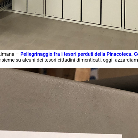
ettimana –
Pellegrinaggio fra i tesori perduti della Pinacoteca. 
insieme su alcuni dei tesori cittadini dimenticati, oggi azzardi