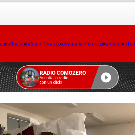
onaca
Socialab
Radio ComoZero
Variante Tremezzina
Videolab
Tur
RADIO COMOZERO
Ascolta la radio
con un click!