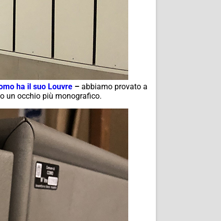
Como ha il suo Louvre
–
abbiamo provato a
amo un occhio più monografico.