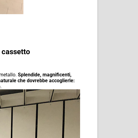
n cassetto
 metallo.
Splendide, magnificenti,
 naturale che dovrebbe accoglierle:
.