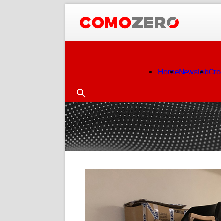
Home
Newslab
Cr