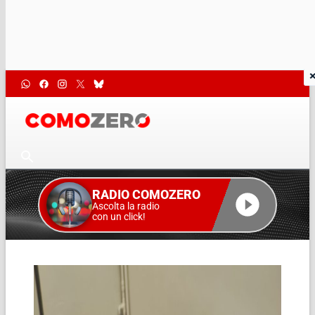
RADIO COMOZERO
Ascolta la radio
con un click!