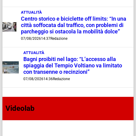
ATTUALITÀ
Centro storico e biciclette off limits: “In una
città soffocata dal traffico, con problemi di
parcheggio si ostacola la mobilità dolce”
07/08/2026
14:37
Redazione
ATTUALITÀ
Bagni proibiti nel lago: “L’accesso alla
spiaggia del Tempio Voltiano va limitato
con transenne o recinzioni”
07/08/2026
14:36
Redazione
Videolab