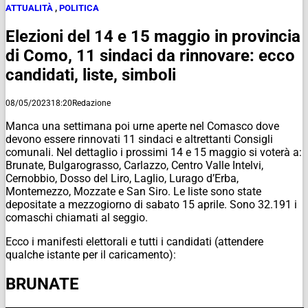
ATTUALITÀ
,
POLITICA
Elezioni del 14 e 15 maggio in provincia
di Como, 11 sindaci da rinnovare: ecco
candidati, liste, simboli
08/05/2023
18:20
Redazione
Manca una settimana poi urne aperte nel Comasco dove
devono essere rinnovati 11 sindaci e altrettanti Consigli
comunali. Nel dettaglio i prossimi 14 e 15 maggio si voterà a:
Brunate, Bulgarograsso, Carlazzo, Centro Valle Intelvi,
Cernobbio, Dosso del Liro, Laglio, Lurago d’Erba,
Montemezzo, Mozzate e San Siro. Le liste sono state
depositate a mezzogiorno di sabato 15 aprile. Sono 32.191 i
comaschi chiamati al seggio.
Ecco i manifesti elettorali e tutti i candidati (attendere
qualche istante per il caricamento):
BRUNATE