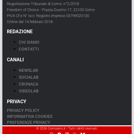
Registrazione Tribunale di Como: n°2/2018
Freedom of Choice - Piazza Duomo 17, 22100 Como
PIVA Cf e N° Iscr. Registro Imprese 03799020130
Online dal 14 febbraio 2018
REDAZIONE
CHI SIAMO
CONTATTI
CANALI
NEWSLAB
SOCIALAB
CRONACA
VIDEOLAB
PRIVACY
PRIVACY POLICY
INFORMATIVA COOKIES
PREFERENZE PRIVACY
© 2026 Comozero.it - Tutti i diritti riservati.