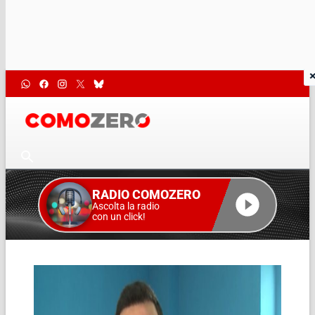
RADIO COMOZERO
Ascolta la radio
con un click!