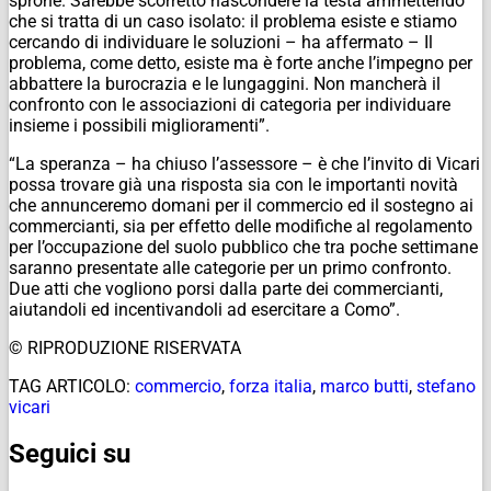
sprone. Sarebbe scorretto nascondere la testa ammettendo
che si tratta di un caso isolato: il problema esiste e stiamo
cercando di individuare le soluzioni – ha affermato – Il
problema, come detto, esiste ma è forte
anche l’impegno per
abbattere la burocrazia e le lungaggini. Non mancherà il
confronto con le associazioni di categoria per individuare
insieme i possibili miglioramenti”.
“La speranza – ha chiuso l’assessore – è che l’invito di Vicari
possa trovare già una risposta sia con le importanti novità
che annunceremo domani per il commercio ed il sostegno ai
commercianti, sia per effetto delle modifiche al regolamento
per l’occupazione del suolo pubblico che tra poche settimane
saranno presentate alle categorie per un primo confronto.
Due atti che vogliono porsi dalla parte dei commercianti,
aiutandoli ed incentivandoli ad esercitare a Como”.
© RIPRODUZIONE RISERVATA
TAG ARTICOLO:
commercio
,
forza italia
,
marco butti
,
stefano
vicari
Seguici su