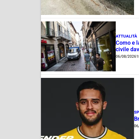
ATTUALITÀ
Como e la
civile dav
06/08/2026
1
S
B
06