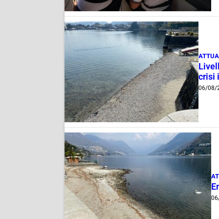
ATTUA
Livel
crisi 
06/08/
AT
E
06