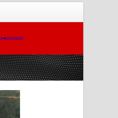
ismo
Contatti