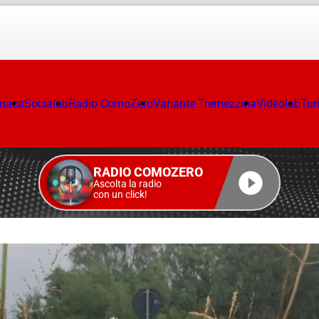
onaca
Socialab
Radio ComoZero
Variante Tremezzina
Videolab
Tur
RADIO COMOZERO
Ascolta la radio
con un click!