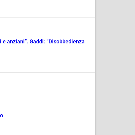
ili e anziani”. Gaddi: “Disobbedienza
mo