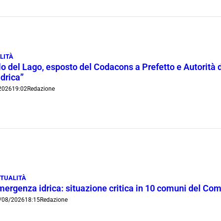
LITÀ
lo del Lago, esposto del Codacons a Prefetto e Autorità d
idrica”
2026
19:02
Redazione
TUALITÀ
mergenza idrica: situazione critica in 10 comuni del Co
/08/2026
18:15
Redazione