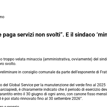
omo
paga servizi non svolti”. E il sindaco ‘mina
 troppo velata minaccia (amministrativa, ovviamente) del sin
oro svolto.
reliminare in consiglio comunale da parte dell’esponente di Fratel
to del Global Service per la manutenzione del verde fino al 202
marciapiedi, è chiaramente indicato che il periodo di esercizio 
garantito entro il 30 giugno di ogni anno, con canone fisso mensi
 è poi stato rinnovato fino al 30 settembre 2026”.
ro e proprio.