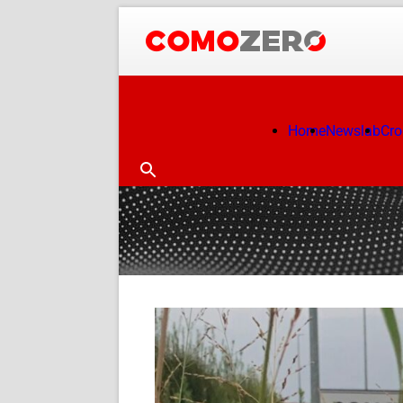
Home
Newslab
Cr