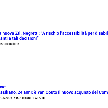
 nuova Ztl. Negretti: “A rischio l’accessibilità per disab
anti a tali decisioni”
8:08
Redazione
PORT
rasiliano, 24 anni: è Yan Couto il nuovo acquisto del Co
/08/2026
16:00
Alessandro Gazzolo