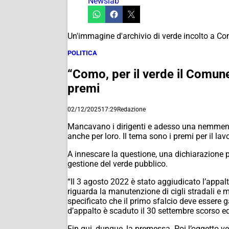
Newslab
Un'immagine d'archivio di verde incolto a C
POLITICA
“Como, per il verde il Comune 
premi
02/12/2025
17:29
Redazione
Mancavano i dirigenti e adesso una nemmeno
anche per loro. Il tema sono i premi per il lav
A innescare la questione, una dichiarazione p
gestione del verde pubblico.
“Il 3 agosto 2022 è stato aggiudicato l’appal
riguarda la manutenzione di cigli stradali e 
specificato che il primo sfalcio deve essere 
d’appalto è scaduto il 30 settembre scorso ed
Fin qui, dunque, la premessa. Poi l’oggetto ve