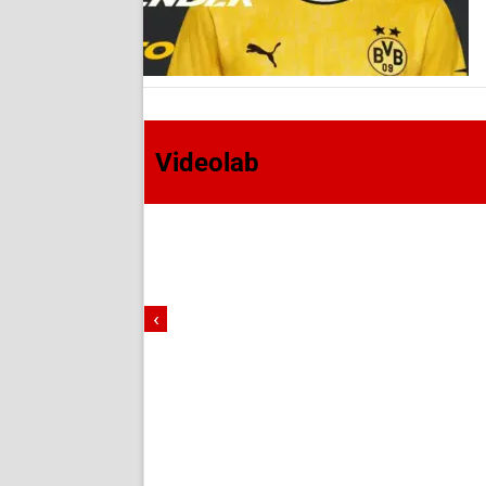
Videolab
‹