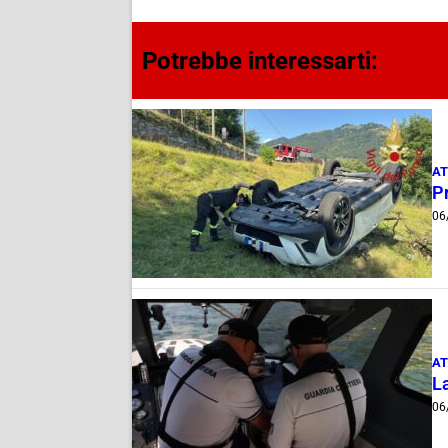
Potrebbe interessarti:
AT
Pr
06
AT
La
06