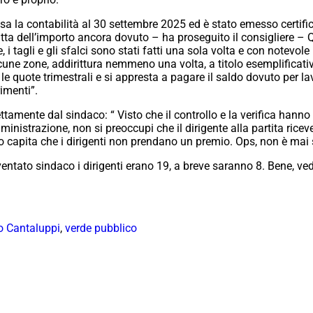
a la contabilità al 30 settembre 2025 ed è stato emesso certific
tta dell’importo ancora dovuto – ha proseguito il consigliere – Q
 i tagli e gli sfalci sono stati fatti una sola volta e con notevole
alcune zone, addirittura nemmeno una volta, a titolo esemplificat
quote trimestrali e si appresta a pagare il saldo dovuto per lavori
imenti”.
tamente dal sindaco: “ Visto che il controllo e la verifica hanno f
strazione, non si preoccupi che il dirigente alla partita ricever
to capita che i dirigenti non prendano un premio. Ops, non è mai
ntato sindaco i dirigenti erano 19, a breve saranno 8. Bene, ve
o Cantaluppi
,
verde pubblico