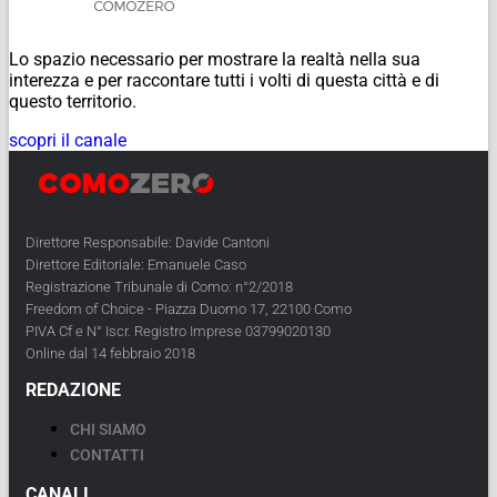
Lo spazio necessario per mostrare la realtà nella sua
interezza e per raccontare tutti i volti di questa città e di
questo territorio.
scopri il canale
Direttore Responsabile: Davide Cantoni
Direttore Editoriale: Emanuele Caso
Registrazione Tribunale di Como: n°2/2018
Freedom of Choice - Piazza Duomo 17, 22100 Como
PIVA Cf e N° Iscr. Registro Imprese 03799020130
Online dal 14 febbraio 2018
REDAZIONE
CHI SIAMO
CONTATTI
CANALI