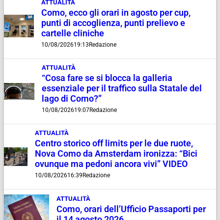
ATTUALITÀ
Como, ecco gli orari in agosto per cup,
punti di accoglienza, punti prelievo e
cartelle cliniche
10/08/2026
19:13
Redazione
ATTUALITÀ
“Cosa fare se si blocca la galleria
essenziale per il traffico sulla Statale del
lago di Como?”
10/08/2026
19:07
Redazione
ATTUALITÀ
Centro storico off limits per le due ruote,
Nova Como da Amsterdam ironizza: “Bici
ovunque ma pedoni ancora vivi” VIDEO
10/08/2026
16:39
Redazione
ATTUALITÀ
Como, orari dell’Ufficio Passaporti per
il 14 agosto 2026