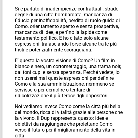
Si è parlato di inadempienze contrattuali, strade
degne di una città bombardata, mancanza di
fiducia per inaffidabilità, perdita di ruolo-guida di
Como, orientamento spento e senza prospettive,
mancanza di idee, e perfino la lapide come
testamento politico. E ho citato solo alcune
espressioni, tralasciando forse alcune tra le più
tristi e potenzialmente scoraggianti.
E’ questa la vostra visione di Como? Un film in
bianco e nero, un cortometraggio, una trama noir,
dai toni cupi e senza speranza. Perché vedete, io
non userei mai queste espressioni per definire
Como e la sua amministrazione, nemmeno se
servissero per demolire o tentare di
ridicolizzazione il più feroce dgli oppositori.
Noi vediamo invece Como come la città più bella
del mondo, ricca di vitalità grazie alle persone che
la vivono. Il Dup rappresenta questo: idee e
obiettivi da raggiungere che proiettano Como
verso il futuro per il miglioramento della vita in
città.