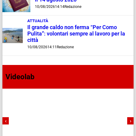
10/08/2026
14:14
Redazione
ATTUALITÀ
Il grande caldo non ferma “Per Como
Pulita”: volontari sempre al lavoro per la
città
10/08/2026
14:11
Redazione
Videolab
‹
›