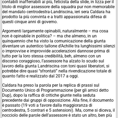
contabili inafferrabili ai più, feticista della slide, in lizza per il
titolo di miglior assessore della squadra pur non memorabile
del mandato centrodestra-Landriscina, ieri sera Caldara ha
prodotto la più convinta e a tratti appassionata difesa di
questi cinque anni di governo.
Argomenti largamente opinabili, naturalmente – ma cosa
non è opinabile in politica? – ma che almeno, in un
quinquennio che ha visto la comunicazione della giunta
diventare un autentico tallone d’Achille tra lunghissimi silenzi
o improvvise e improvvide accelerazioni dannose prima di
tutto per la loro stessa credibilità, beh, almeno con un
discorso coraggioso, l’assessore ha alzato lo scudo sul
lavoro della giunta Landriscina con toni quasi liberatori, si
potrebbe dire quasi “sfrontati” nella rivendicazione totale di
quanto fatto e realizzato dal 2017 a oggi.
Caldara ha preso la parola per la replica di prassi sul
Documento Unico di Programmazione (per gli amici detto
Dup), dopo la raffica di critiche giunte nella seduta
precedente dai gruppi di opposizione. Alla fine, il documento
è passato (19 voti a favore dalla maggioranza di
centrodestra, 5 contrari e 5 astensioni). Ma, come si diceva, il
nocciolo delle parole dell’assessore è stato un altro, ben più