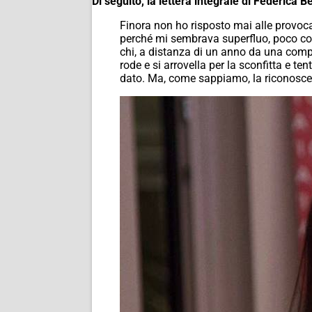
Di seguito, la lettera integrale di Federica B
Finora non ho risposto mai alle provocaz
perché mi sembrava superfluo, poco cos
chi, a distanza di un anno da una compet
rode e si arrovella per la sconfitta e te
dato. Ma, come sappiamo, la riconoscen