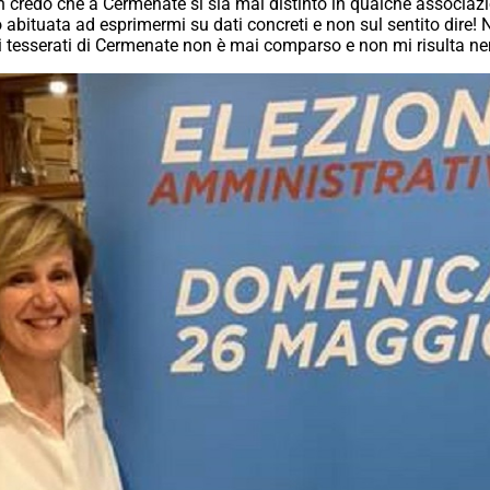
n credo che a Cermenate si sia mai distinto in qualche associazio
no abituata ad esprimermi su dati concreti e non sul sentito dir
ra i tesserati di Cermenate non è mai comparso e non mi risulta n