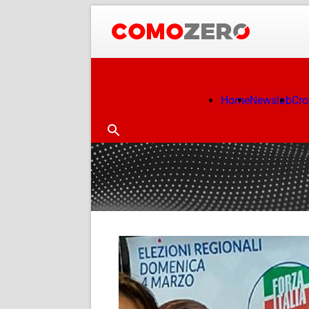
Home
Newslab
Cr