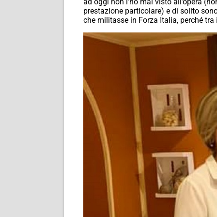
ad oggi non l’ho mai visto all’opera (no
prestazione particolare) e di solito so
che militasse in Forza Italia, perché t