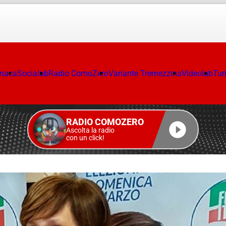
onaca
Socialab
Radio ComoZero
Variante Tremezzina
Videolab
Tur
RADIO COMOZERO
Ascolta la radio
con un click!