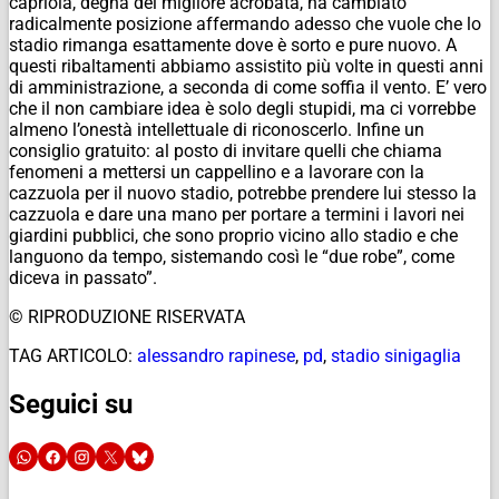
capriola, degna del migliore acrobata, ha cambiato
radicalmente posizione affermando adesso che vuole che lo
stadio rimanga esattamente dove è sorto e pure nuovo. A
questi ribaltamenti abbiamo assistito più volte in questi anni
di amministrazione, a seconda di come soffia il vento. E’ vero
che il non cambiare idea è solo degli stupidi, ma ci vorrebbe
almeno l’onestà intellettuale di riconoscerlo. Infine un
consiglio gratuito: al posto di invitare quelli che chiama
fenomeni a mettersi un cappellino e a lavorare con la
cazzuola per il nuovo stadio, potrebbe prendere lui stesso la
cazzuola e dare una mano per portare a termini i lavori nei
giardini pubblici, che sono proprio vicino allo stadio e che
languono da tempo, sistemando così le “due robe”, come
diceva in passato”.
© RIPRODUZIONE RISERVATA
TAG ARTICOLO:
alessandro rapinese
,
pd
,
stadio sinigaglia
Seguici su