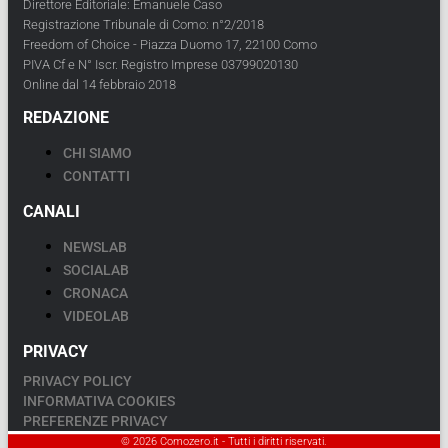
Direttore Editoriale: Emanuele Caso
Registrazione Tribunale di Como: n°2/2018
Freedom of Choice - Piazza Duomo 17, 22100 Como
PIVA Cf e N° Iscr. Registro Imprese 03799020130
Online dal 14 febbraio 2018
REDAZIONE
CHI SIAMO
CONTATTI
CANALI
NEWSLAB
SOCIALAB
CRONACA
VIDEOLAB
PRIVACY
PRIVACY POLICY
INFORMATIVA COOKIES
PREFERENZE PRIVACY
© 2026 Comozero.it - Tutti i diritti riservati.