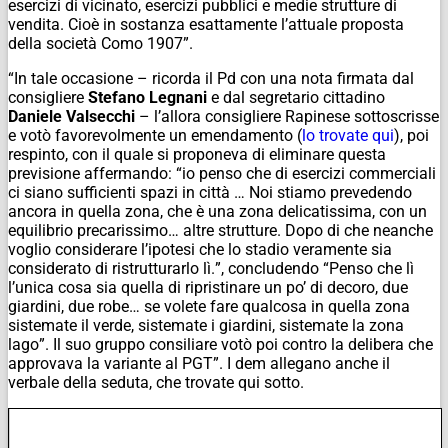
esercizi di vicinato, esercizi pubblici e medie strutture di
vendita. Cioè in sostanza esattamente l’attuale proposta
della società Como 1907”.
“In tale occasione – ricorda il Pd con una nota firmata dal
consigliere
Stefano Legnani
e dal segretario cittadino
Daniele Valsecchi
– l’allora consigliere Rapinese sottoscrisse
e votò favorevolmente un emendamento (
lo trovate qui
), poi
respinto, con il quale si proponeva di eliminare questa
previsione affermando: “
io penso che di esercizi commerciali
ci siano sufficienti spazi in città … Noi stiamo prevedendo
ancora in quella zona, che è una zona delicatissima, con un
equilibrio precarissimo… altre strutture. Dopo di che neanche
voglio considerare l’ipotesi che lo stadio veramente sia
considerato di ristrutturarlo lì.
”, concludendo “
Penso che lì
l’unica cosa sia quella di ripristinare un po’ di decoro, due
giardini, due robe… se volete fare qualcosa in quella zona
sistemate il verde, sistemate i giardini, sistemate la zona
lago
”. Il suo gruppo consiliare votò poi contro la delibera che
approvava la variante al PGT”. I dem allegano anche il
verbale della seduta, che trovate qui sotto.