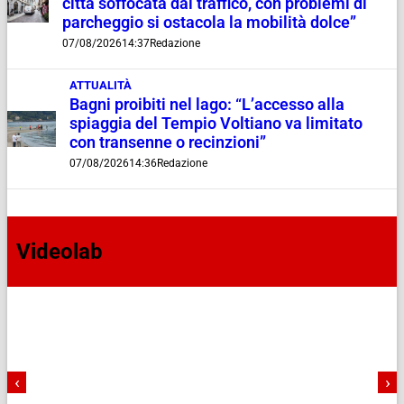
città soffocata dal traffico, con problemi di
parcheggio si ostacola la mobilità dolce”
07/08/2026
14:37
Redazione
ATTUALITÀ
Bagni proibiti nel lago: “L’accesso alla
spiaggia del Tempio Voltiano va limitato
con transenne o recinzioni”
07/08/2026
14:36
Redazione
Videolab
‹
›