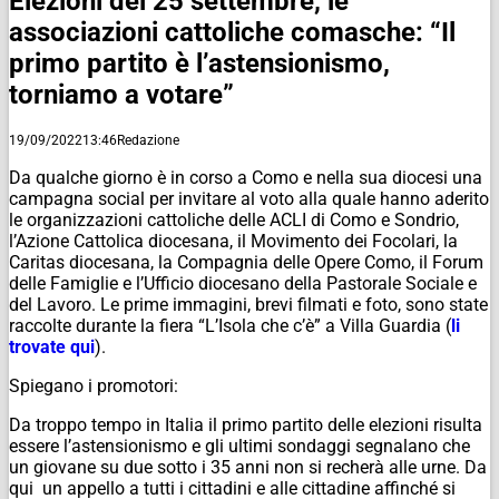
Elezioni del 25 settembre, le
associazioni cattoliche comasche: “Il
primo partito è l’astensionismo,
torniamo a votare”
19/09/2022
13:46
Redazione
Da qualche giorno è in corso a Como e nella sua diocesi una
campagna social per invitare al voto alla quale hanno aderito
le organizzazioni cattoliche delle ACLI di Como e Sondrio,
l’Azione Cattolica diocesana, il Movimento dei Focolari, la
Caritas diocesana, la Compagnia delle Opere Como, il Forum
delle Famiglie e l’Ufficio diocesano della Pastorale Sociale e
del Lavoro. Le prime immagini, brevi filmati e foto, sono state
raccolte durante la fiera “L’Isola che c’è” a Villa Guardia (
li
trovate qui
).
Spiegano i promotori:
Da troppo tempo in Italia il primo partito delle elezioni risulta
essere l’astensionismo e gli ultimi sondaggi segnalano che
un giovane su due sotto i 35 anni non si recherà alle urne. Da
qui un appello a tutti i cittadini e alle cittadine affinché si