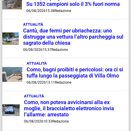
Su 1352 campioni solo il 3% fuori norma
06/08/2026
15:38
Redazione
ATTUALITÀ
Cantù, due fermi per ubriachezza: uno
distrugge una vettura l’altro parcheggia sul
sagrato della chiesa
06/08/2026
15:37
Redazione
ATTUALITÀ
Como, bagni proibiti e pericolosi: ora ci si
tuffa lungo la passeggiata di Villa Olmo
06/08/2026
13:11
Redazione
ATTUALITÀ
Como, non poteva avvicinarsi alla ex
moglie, il braccialetto elettronico invia
l’allarme: arrestato
06/08/2026
10:33
Redazione