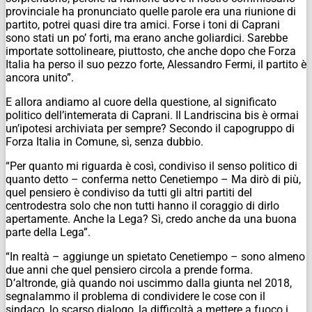
provinciale ha pronunciato quelle parole era una riunione di
partito, potrei quasi dire tra amici. Forse i toni di Caprani
sono stati un po’ forti, ma erano anche goliardici. Sarebbe
importate sottolineare, piuttosto, che anche dopo che Forza
Italia ha perso il suo pezzo forte, Alessandro Fermi, il partito è
ancora unito”.
E allora andiamo al cuore della questione, al significato
politico dell’intemerata di Caprani. Il Landriscina bis è ormai
un’ipotesi archiviata per sempre? Secondo il capogruppo di
Forza Italia in Comune, sì, senza dubbio.
“Per quanto mi riguarda è così, condiviso il senso politico di
quanto detto – conferma netto Cenetiempo – Ma dirò di più,
quel pensiero è condiviso da tutti gli altri partiti del
centrodestra solo che non tutti hanno il coraggio di dirlo
apertamente. Anche la Lega? Sì, credo anche da una buona
parte della Lega”.
“In realtà – aggiunge un spietato Cenetiempo – sono almeno
due anni che quel pensiero circola a prende forma.
D’altronde, già quando noi uscimmo dalla giunta nel 2018,
segnalammo il problema di condividere le cose con il
sindaco, lo scarso dialogo, la difficoltà a mettere a fuoco i