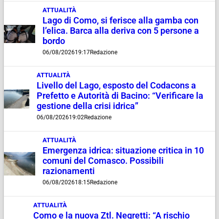
ATTUALITÀ
Lago di Como, si ferisce alla gamba con
l’elica. Barca alla deriva con 5 persone a
bordo
06/08/2026
19:17
Redazione
ATTUALITÀ
Livello del Lago, esposto del Codacons a
Prefetto e Autorità di Bacino: “Verificare la
gestione della crisi idrica”
06/08/2026
19:02
Redazione
ATTUALITÀ
Emergenza idrica: situazione critica in 10
comuni del Comasco. Possibili
razionamenti
06/08/2026
18:15
Redazione
ATTUALITÀ
Como e la nuova Ztl. Negretti: “A rischio