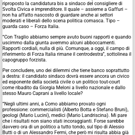
riproposto la candidatura bis a sindaco del consigliere di
Svolta Civica e imprenditore. Il quale – assieme a Gaffuri –
non ha affatto nascosto di guardare anche ai settori
moderati e liberali dello scena politica comasca. Tipo –
guarda caso – Forza Italia.
“Con Traglio abbiamo sempre avuto buoni rapporti e quando
uscimmo dalla giunta avemmo alcuni abboccamenti.
Rapporti cordiali, nulla di più. Comunque, a oggi, il campo di
riferimento di Forza Italia rimane il centrodestra”, sottolinea il
capogruppo forzista.
Per concludere, uno dei dilemmi che tiene banco soprattutto
a destra: il candidato sindaco dovrà essere ancora un civico
ed esponente della società civile o un politico tout-court
come ribadito da Giorgia Meloni a livello nazionale e dallo
stesso Mauro Caprani a livello locale?
“Negli ultimi anni, a Como abbiamo provato ogni
professione: commercialisti (Alberto Botta e Stefano Bruni),
geologi (Mario Lucini), medici (Mario Landriscina). Mi pare
che i risultati non siano stati incoraggianti. Forse sarebbe
davvero ora di un politico a tutto tondo, sul tipo di Alessio
Butti o di un Alessandro Fermi, che però mi risulta abbia già