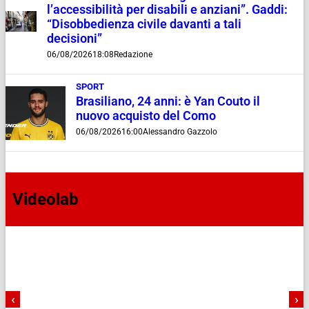
l’accessibilità per disabili e anziani”. Gaddi:
“Disobbedienza civile davanti a tali
decisioni”
06/08/2026
18:08
Redazione
SPORT
Brasiliano, 24 anni: è Yan Couto il
nuovo acquisto del Como
06/08/2026
16:00
Alessandro Gazzolo
Videolab
‹
›