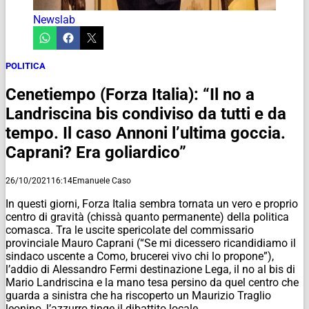
Newslab
POLITICA
Cenetiempo (Forza Italia): “Il no a
Landriscina bis condiviso da tutti e da
tempo. Il caso Annoni l’ultima goccia.
Caprani? Era goliardico”
26/10/2021
16:14
Emanuele Caso
In questi giorni, Forza Italia sembra tornata un vero e proprio
centro di gravità (chissà quanto permanente) della politica
comasca. Tra le uscite spericolate del commissario
provinciale Mauro Caprani (“Se mi dicessero
ricandidiamo il
sindaco uscente a Com
o, brucerei vivo chi lo propone”),
l’addio di Alessandro Fermi destinazione Lega, il no al bis di
Mario Landriscina e la mano tesa persino da quel centro che
guarda a sinistra che ha riscoperto un Maurizio Traglio
leonino, l’azzurro tinge il dibattito locale.