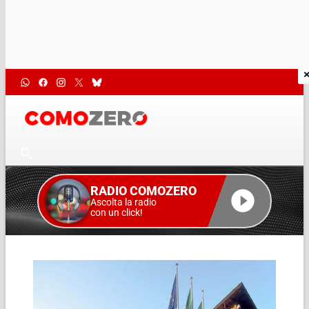
RADIO COMOZERO
Ascolta la radio
con un click!