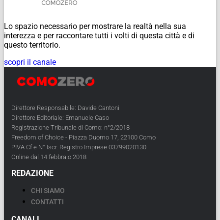
Lo spazio necessario per mostrare la realtà nella sua
interezza e per raccontare tutti i volti di questa città e di
questo territorio.
scopri il canale
Direttore Responsabile: Davide Cantoni
Direttore Editoriale: Emanuele Caso
Registrazione Tribunale di Como: n°2/2018
Freedom of Choice - Piazza Duomo 17, 22100 Como
PIVA Cf e N° Iscr. Registro Imprese 03799020130
Online dal 14 febbraio 2018
REDAZIONE
CHI SIAMO
CONTATTI
CANALI