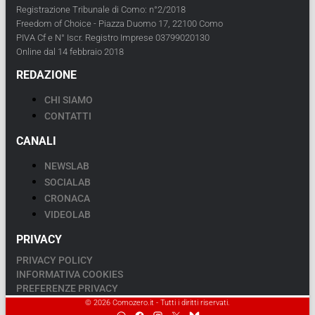
Registrazione Tribunale di Como: n°2/2018
Freedom of Choice - Piazza Duomo 17, 22100 Como
PIVA Cf e N° Iscr. Registro Imprese 03799020130
Online dal 14 febbraio 2018
REDAZIONE
CHI SIAMO
CONTATTI
CANALI
NEWSLAB
SOCIALAB
CRONACA
VIDEOLAB
PRIVACY
PRIVACY POLICY
INFORMATIVA COOKIES
PREFERENZE PRIVACY
© 2026 Comozero.it - Tutti i diritti riservati.