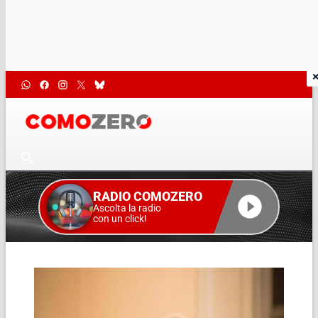
RADIO COMOZERO
Ascolta la radio
con un click!