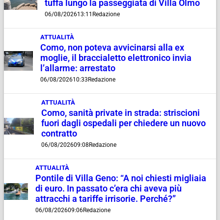
tuffa lungo la passeggiata di Villa Olmo
06/08/2026
13:11
Redazione
ATTUALITÀ
Como, non poteva avvicinarsi alla ex
moglie, il braccialetto elettronico invia
l’allarme: arrestato
06/08/2026
10:33
Redazione
ATTUALITÀ
Como, sanità private in strada: striscioni
fuori dagli ospedali per chiedere un nuovo
contratto
06/08/2026
09:08
Redazione
ATTUALITÀ
Pontile di Villa Geno: “A noi chiesti migliaia
di euro. In passato c’era chi aveva più
attracchi a tariffe irrisorie. Perché?”
06/08/2026
09:06
Redazione