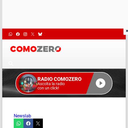
RADIO COMOZERO
Ascolta la radio
con un click!
Newslab