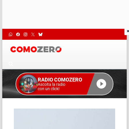
RADIO COMOZERO
Ascolta la radio
con un click!