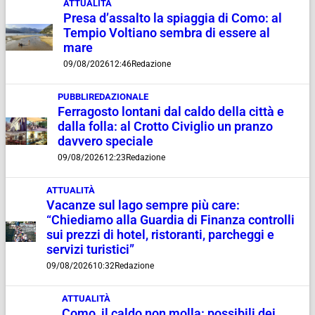
ATTUALITÀ
Presa d’assalto la spiaggia di Como: al
Tempio Voltiano sembra di essere al
mare
09/08/2026
12:46
Redazione
PUBBLIREDAZIONALE
Ferragosto lontani dal caldo della città e
dalla folla: al Crotto Civiglio un pranzo
davvero speciale
09/08/2026
12:23
Redazione
ATTUALITÀ
Vacanze sul lago sempre più care:
“Chiediamo alla Guardia di Finanza controlli
sui prezzi di hotel, ristoranti, parcheggi e
servizi turistici”
09/08/2026
10:32
Redazione
ATTUALITÀ
Como, il caldo non molla: possibili dei