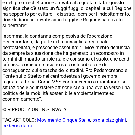
e nel giro di soli 4 anni è arrivata alla quota citata: questo
significa che c’è stato un fuggi fuggi di capitali a cui Regione
ha sopperito per evitare il disastro. Idem per l’indebitamento,
dove le banche private sono fuggite e Regione ha dovuto
subentrare”.
Insomma, la condanna complessiva dell’operazione
Pedemontana, da parte della consigliera regionale
pentastellata, è pressoché assoluta: “Il Movimento denuncia
da sempre la situazione che ha generato un ecomostro in
termini di impatto ambientale e consumo di suolo, che per di
più pesa come un macigno sui conti pubblici e di
conseguenza sulle tasche dei cittadini. Fra Pedemontana e il
Ponte sullo Stretto nel centrodestra al governo sembra
regnare la follia. Come M5S continueremo a monitorare la
situazione e ad insistere affinché ci sia una svolta verso una
politica della mobilità sostenibile ambientalmente ed
economicamente”.
© RIPRODUZIONE RISERVATA
TAG ARTICOLO:
Movimento Cinque Stelle
,
paola pizzighini
,
pedemontana