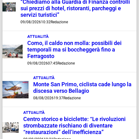
“Chiediamo alla Guardia di Finanza controlli
sui prezzi di hotel, ristoranti, parcheggi e
servizi turistici”
09/08/2026
10:32
Redazione
ATTUALITÀ
Como, il caldo non molla: possibili dei
temporali ma si boccheggerà fino a
Ferragosto
09/08/2026
07:45
Redazione
ATTUALITÀ
Monte San Primo, ciclista cade lungo la
discesa verso Bellagio
08/08/2026
19:37
Redazione
ATTUALITÀ
Centro storico e biciclette: “Le rivoluzioni
strombazzate rischiano di diventare
“restaurazioni” dell’inefficienza”