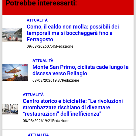
Potrebbe interessarti:
ATTUALITÀ
Como, il caldo non molla: possibili dei
temporali ma si boccheggerà fino a
Ferragosto
09/08/2026
07:45
Redazione
ATTUALITÀ
Monte San Primo, ciclista cade lungo la
discesa verso Bellagio
08/08/2026
19:37
Redazione
ATTUALITÀ
Centro storico e biciclette: “Le rivoluzioni
strombazzate rischiano di diventare
“restaurazioni” dell’inefficienza”
08/08/2026
19:21
Redazione
ATTUALITÀ