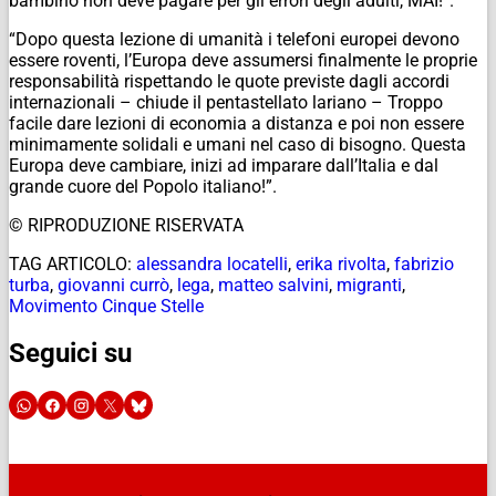
bambino non deve pagare per gli errori degli adulti, MAI!”.
“Dopo questa lezione di umanità i telefoni europei devono
essere roventi, l’Europa deve assumersi finalmente le proprie
responsabilità rispettando le quote previste dagli accordi
internazionali – chiude il pentastellato lariano – Troppo
facile dare lezioni di economia a distanza e poi non essere
minimamente solidali e umani nel caso di bisogno. Questa
Europa deve cambiare, inizi ad imparare dall’Italia e dal
grande cuore del Popolo italiano!”.
© RIPRODUZIONE RISERVATA
TAG ARTICOLO:
alessandra locatelli
,
erika rivolta
,
fabrizio
turba
,
giovanni currò
,
lega
,
matteo salvini
,
migranti
,
Movimento Cinque Stelle
Seguici su