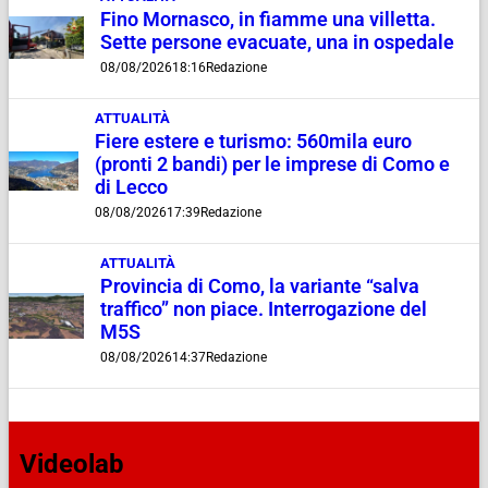
Fino Mornasco, in fiamme una villetta.
Sette persone evacuate, una in ospedale
08/08/2026
18:16
Redazione
ATTUALITÀ
Fiere estere e turismo: 560mila euro
(pronti 2 bandi) per le imprese di Como e
di Lecco
08/08/2026
17:39
Redazione
ATTUALITÀ
Provincia di Como, la variante “salva
traffico” non piace. Interrogazione del
M5S
08/08/2026
14:37
Redazione
Videolab