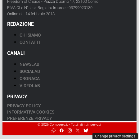
Freedom of Choice - Piazza Duomo 17, 22100 Como
PIVA Cf e N° Iscr. Registro Imprese 03799020130
Online dal 14 febbraio 2018
REDAZIONE
CHI SIAMO
CONTATTI
CANALI
NEWSLAB
SOCIALAB
CRONACA
VIDEOLAB
PRIVACY
PRIVACY POLICY
INFORMATIVA COOKIES
PREFERENZE PRIVACY
© 2026 Comozero.it - Tutti i diritti riservati.
Change privacy settings