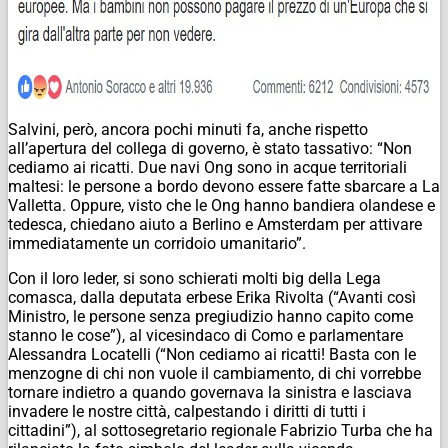
Salvini, però, ancora pochi minuti fa, anche rispetto
all’apertura del collega di governo, è stato tassativo: “Non
cediamo ai ricatti. Due navi Ong sono in acque territoriali
maltesi: le persone a bordo devono essere fatte sbarcare a La
Valletta. Oppure, visto che le Ong hanno bandiera olandese e
tedesca, chiedano aiuto a Berlino e Amsterdam per attivare
immediatamente un corridoio umanitario”.
Con il loro leder, si sono schierati molti big della Lega
comasca, dalla deputata erbese Erika Rivolta (“Avanti così
Ministro, le persone senza pregiudizio hanno capito come
stanno le cose”), al vicesindaco di Como e parlamentare
Alessandra Locatelli (“Non cediamo ai ricatti! Basta con le
menzogne di chi non vuole il cambiamento, di chi vorrebbe
tornare indietro a quando governava la sinistra e lasciava
invadere le nostre città, calpestando i diritti di tutti i
cittadini”), al sottosegretario regionale Fabrizio Turba che ha