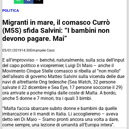
POLITICA
Migranti in mare, il comasco Currò
(M5S) sfida Salvini: “I bambini non
devono pagare. Mai”
05/01/2019
14:30
Emanuele Caso
E all’improvviso – benché, naturalmente, sulla scia dell’input
del capo politico e vicepremier, Luigi Di Maio – anche il
Movimento Cinque Stelle comasco si ribella al “non mollo”
dell’alleato di governo Matteo Salvini sulla vicenda delle due
navi di altrettante Ong tedesche (Sea Watch, 32 persone
salvate il 22 dicembre e Sea Eye, 17 persone soccorse il 29)
ora arrivate a poche miglia dalle coste di Malta. A bordo,
anche 5 donne e 7 minori, tra i quali 3 bimbi.
“Malta faccia sbarcare subito donne e bambini da quelle
imbarcazioni e li mandi in Italia. Li accoglieremo – aveva
detto ieri Di Maio – Siamo pronti ancora una volta a dare,
come sempre, una lezione di umanità all’Europa intera”.