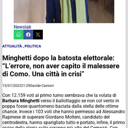
Newslab
ATTUALITÀ
,
POLITICA
Minghetti dopo la batosta elettorale:
“L’errore, non aver capito il malessere
di Como. Una città in crisi”
15/07/2022
21:29
Davide Cantoni
Con 12.159 voti al primo turno sembrava che la volata di
Barbara Minghetti
verso il ballottaggio se non col vento in
poppa fosse quantomeno baciata dalla stella delle ottime
chance. Invece i 103 voti che hanno permesso ad Alessandro
Rapinese di superare Giordano Molteni, candidato del
centrodestra, hanno sparigliato tutto e portato, infine, il primo
civico della storia sullo scranno più alto del Cernezzi. Con