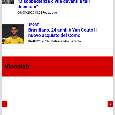
“Disobbedienza civile davanti a tali
decisioni”
06/08/2026
18:08
Redazione
SPORT
Brasiliano, 24 anni: è Yan Couto il
nuovo acquisto del Como
06/08/2026
16:00
Alessandro Gazzolo
Videolab
‹
›