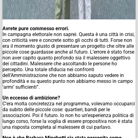
Avrete pure commesso errori.
In campagna elettorale non saprei. Questa è una città in crisi,
con criticità vere e concrete sotto gli occhi di tutti. Forse non
era il momento giusto di presentare un progetto che oltre alle
piccole cose guardasse anche al futuro. L’errore è stato forse
non aver capito quanto profondo sia il malessere oggettivo
dei cittadini. Malessere che ascoltando le persone ho
percepito. Una totale sfiducia nei confronti
dell’Amministrazione che non abbiamo saputo vedere in
profondità e su questo punto non abbiamo messo in campo
‘armi’ sufficienti”.
Un eccesso di ambizione?
C’era molta concretezza nel programma, volevamo occuparci
da subito delle piccole cose: quartieri, bandi per le
associazioni. Poi il futuro. Io non ho un’esperienza politica di
lungo corso, forse la voglia di essere propositiva non è stata
una risposta completa al malessere di cui parlavo.
Non è che Barbara Minghetti sia stata percepita come