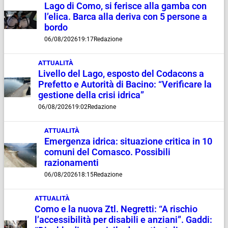
Lago di Como, si ferisce alla gamba con
l’elica. Barca alla deriva con 5 persone a
bordo
06/08/2026
19:17
Redazione
ATTUALITÀ
Livello del Lago, esposto del Codacons a
Prefetto e Autorità di Bacino: “Verificare la
gestione della crisi idrica”
06/08/2026
19:02
Redazione
ATTUALITÀ
Emergenza idrica: situazione critica in 10
comuni del Comasco. Possibili
razionamenti
06/08/2026
18:15
Redazione
ATTUALITÀ
Como e la nuova Ztl. Negretti: “A rischio
l’accessibilità per disabili e anziani”. Gaddi: