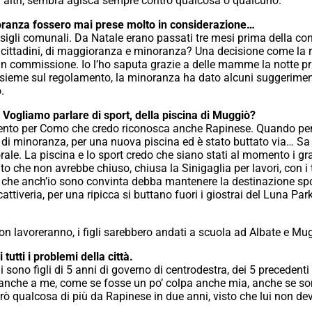
i altri, sembra agisca sempre contro qualcosa o qualcuno.
noranza fossero mai prese molto in considerazione…
onsigli comunali. Da Natale erano passati tre mesi prima della 
 dai cittadini, di maggioranza e minoranza? Una decisione come la 
 in commissione. Io l’ho saputa grazie a delle mamme la notte p
sieme sul regolamento, la minoranza ha dato alcuni suggerimenti
.
o. Vogliamo parlare di sport, della piscina di Muggiò?
imento per Como che credo riconosca anche Rapinese. Quando pens
 di minoranza, per una nuova piscina ed è stato buttato via… Sa 
le. La piscina e lo sport credo che siano stati al momento i gra
ito che non avrebbe chiuso, chiusa la Sinigaglia per lavori, con 
ò, che anch’io sono convinta debba mantenere la destinazione s
attiveria, per una ripicca si buttano fuori i giostrai del Luna Park
n lavoreranno, i figli sarebbero andati a scuola ad Albate e Mug
tutti i problemi della città.
ono figli di 5 anni di governo di centrodestra, dei 5 precedenti 
 anche a me, come se fosse un po’ colpa anche mia, anche se sono
ò qualcosa di più da Rapinese in due anni, visto che lui non dev