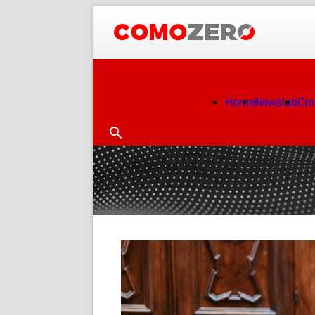
Home
Newslab
Cr