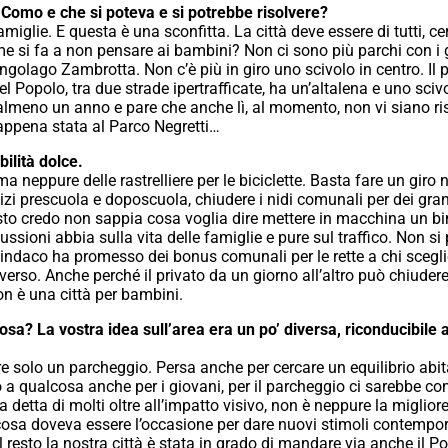
 Como e che si poteva e si potrebbe risolvere?
miglie. E questa è una sconfitta. La città deve essere di tutti, c
ome si fa a non pensare ai bambini? Non ci sono più parchi con i 
ngolago Zambrotta. Non c’è più in giro uno scivolo in centro. Il p
el Popolo, tra due strade ipertrafficate, ha un’altalena e uno sciv
r almeno un anno e pare che anche lì, al momento, non vi siano riso
ppena stata al Parco Negretti…
ilità dolce.
 ma neppure delle rastrelliere per le biciclette. Basta fare un giro
izi prescuola e doposcuola, chiudere i nidi comunali per dei grand
to credo non sappia cosa voglia dire mettere in macchina un bim
ssioni abbia sulla vita delle famiglie e pure sul traffico. Non si po
l sindaco ha promesso dei bonus comunali per le rette a chi sceglie 
erso. Anche perché il privato da un giorno all’altro può chiudere. 
n è una città per bambini.
sa? La vostra idea sull’area era un po’ diversa, riconducibile 
olo un parcheggio. Persa anche per cercare un equilibrio abitativ
 a qualcosa anche per i giovani, per il parcheggio ci sarebbe 
a detta di molti oltre all’impatto visivo, non è neppure la miglio
osa doveva essere l’occasione per dare nuovi stimoli contemporane
resto la nostra città è stata in grado di mandare via anche il Po