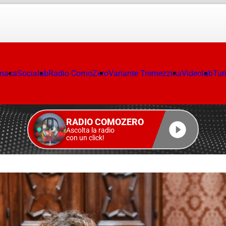
onaca
Socialab
Radio ComoZero
Variante Tremezzina
Videolab
Tur
RADIO COMOZERO
Ascolta la radio
con un click!