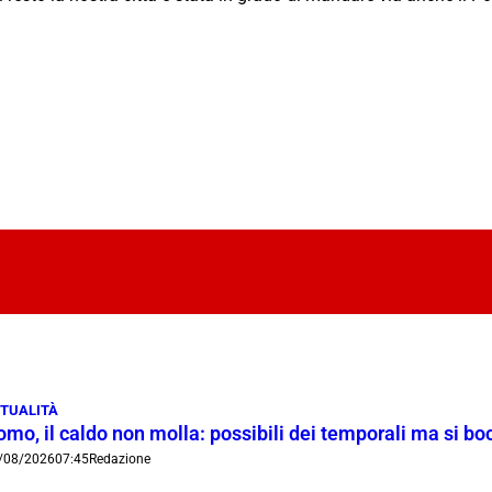
TUALITÀ
omo, il caldo non molla: possibili dei temporali ma si b
/08/2026
07:45
Redazione