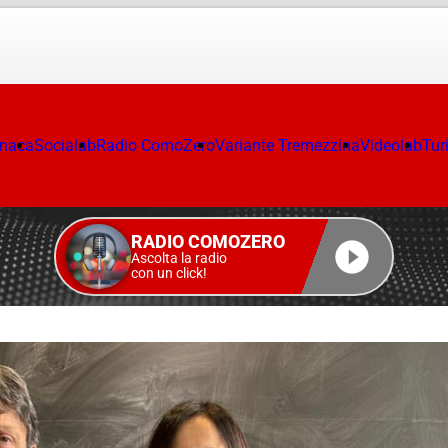
onaca
Socialab
Radio ComoZero
Variante Tremezzina
Videolab
Tur
RADIO COMOZERO
Ascolta la radio
con un click!