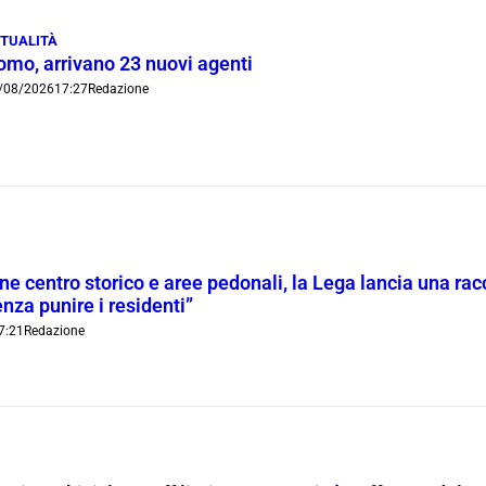
TUALITÀ
omo, arrivano 23 nuovi agenti
/08/2026
17:27
Redazione
ne centro storico e aree pedonali, la Lega lancia una racc
nza punire i residenti”
7:21
Redazione