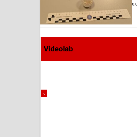
07
Videolab
‹