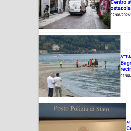
Centro st
ostacola
07/08/2026
ATTU
Bagn
reci
07/08
AT
C