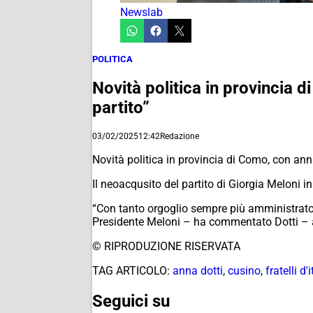
Newslab
POLITICA
Novità politica in provincia 
partito”
03/02/2025
12:42
Redazione
Novità politica in provincia di Como, con annu
Il neoacqusito del partito di Giorgia Meloni in
“Con tanto orgoglio sempre più amministrator
Presidente Meloni – ha commentato Dotti – aum
© RIPRODUZIONE RISERVATA
TAG ARTICOLO:
anna dotti
,
cusino
,
fratelli d'i
Seguici su