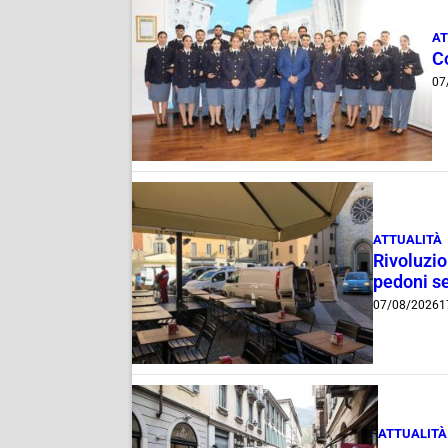
AT
C
07
ATTUALITÀ
Rivoluzio
pedoni se
07/08/2026
1
ATTUALITÀ