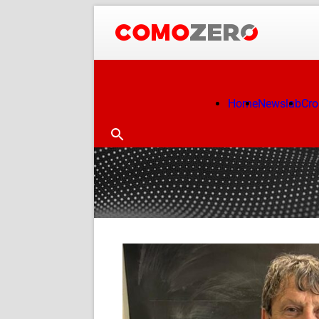
Home
Newslab
Cr