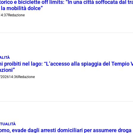
orico e biciclette off limits: “In una città soffocata dal t
 la mobilità dolce”
14:37
Redazione
ALITÀ
i proibiti nel lago: “L’accesso alla spiaggia del Tempio 
nzioni”
/2026
14:36
Redazione
TUALITÀ
omo, evade dagli arresti domiciliari per assumere droga