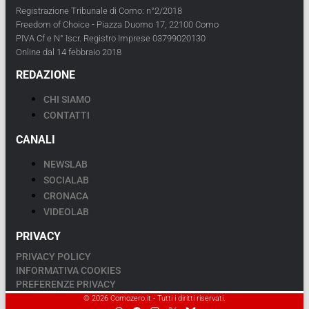
Registrazione Tribunale di Como: n°2/2018
Freedom of Choice - Piazza Duomo 17, 22100 Como
PIVA Cf e N° Iscr. Registro Imprese 03799020130
Online dal 14 febbraio 2018
REDAZIONE
CHI SIAMO
CONTATTI
CANALI
NEWSLAB
SOCIALAB
CRONACA
VIDEOLAB
PRIVACY
PRIVACY POLICY
INFORMATIVA COOKIES
PREFERENZE PRIVACY
© 2026 Comozero.it - Tutti i diritti riservati.