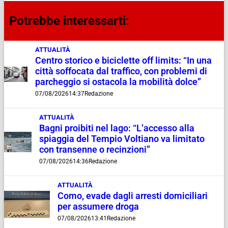
Potrebbe interessarti:
ATTUALITÀ
Centro storico e biciclette off limits: “In una
città soffocata dal traffico, con problemi di
parcheggio si ostacola la mobilità dolce”
07/08/2026
14:37
Redazione
ATTUALITÀ
Bagni proibiti nel lago: “L’accesso alla
spiaggia del Tempio Voltiano va limitato
con transenne o recinzioni”
07/08/2026
14:36
Redazione
ATTUALITÀ
Como, evade dagli arresti domiciliari
per assumere droga
07/08/2026
13:41
Redazione