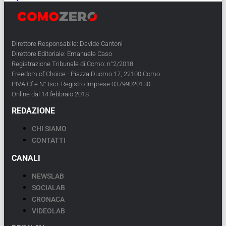
Direttore Responsabile: Davide Cantoni
Direttore Editoriale: Emanuele Caso
Registrazione Tribunale di Como: n°2/2018
Freedom of Choice - Piazza Duomo 17, 22100 Como
PIVA Cf e N° Iscr. Registro Imprese 03799020130
Online dal 14 febbraio 2018
REDAZIONE
CHI SIAMO
CONTATTI
CANALI
NEWSLAB
SOCIALAB
CRONACA
VIDEOLAB