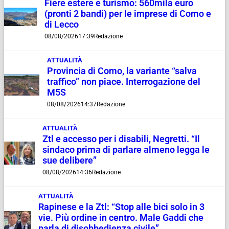
Fiere estere e turismo: 560mila euro
(pronti 2 bandi) per le imprese di Como e
di Lecco
08/08/2026
17:39
Redazione
ATTUALITÀ
Provincia di Como, la variante “salva
traffico” non piace. Interrogazione del
M5S
08/08/2026
14:37
Redazione
ATTUALITÀ
Ztl e accesso per i disabili, Negretti. “Il
sindaco prima di parlare almeno legga le
sue delibere”
08/08/2026
14:36
Redazione
ATTUALITÀ
Rapinese e la Ztl: “Stop alle bici solo in 3
vie. Più ordine in centro. Male Gaddi che
parla di disobbedienza civile”