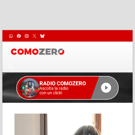
RADIO COMOZERO
Ascolta la radio
con un click!