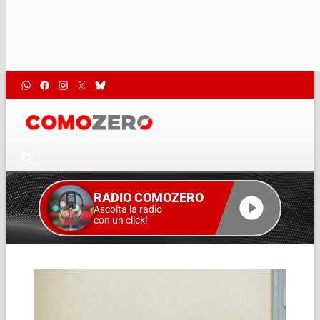
RADIO COMOZERO
Ascolta la radio
con un click!