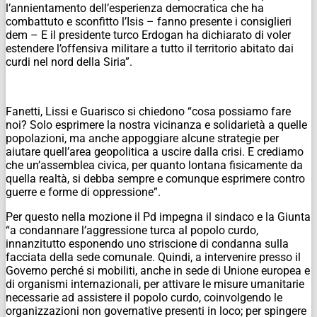
l’annientamento dell’esperienza democratica che ha
combattuto e sconfitto l’Isis – fanno presente i consiglieri
dem – E il presidente turco Erdogan ha dichiarato di voler
estendere l’offensiva militare a tutto il territorio abitato dai
curdi nel nord della Siria”.
Fanetti, Lissi e Guarisco si chiedono “cosa possiamo fare
noi? Solo esprimere la nostra vicinanza e solidarietà a quelle
popolazioni, ma anche appoggiare alcune strategie per
aiutare quell’area geopolitica a uscire dalla crisi. E crediamo
che un’assemblea civica, per quanto lontana fisicamente da
quella realtà, si debba sempre e comunque esprimere contro
guerre e forme di oppressione”.
Per questo nella mozione il Pd impegna il sindaco e la Giunta
“a condannare l’aggressione turca al popolo curdo,
innanzitutto esponendo uno striscione di condanna sulla
facciata della sede comunale. Quindi, a intervenire presso il
Governo perché si mobiliti, anche in sede di Unione europea e
di organismi internazionali, per attivare le misure umanitarie
necessarie ad assistere il popolo curdo, coinvolgendo le
organizzazioni non governative presenti in loco; per spingere