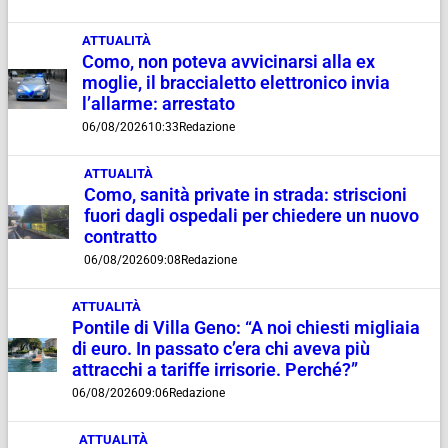
ATTUALITÀ
Como, non poteva avvicinarsi alla ex
moglie, il braccialetto elettronico invia
l’allarme: arrestato
06/08/2026
10:33
Redazione
ATTUALITÀ
Como, sanità private in strada: striscioni
fuori dagli ospedali per chiedere un nuovo
contratto
06/08/2026
09:08
Redazione
ATTUALITÀ
Pontile di Villa Geno: “A noi chiesti migliaia
di euro. In passato c’era chi aveva più
attracchi a tariffe irrisorie. Perché?”
06/08/2026
09:06
Redazione
ATTUALITÀ