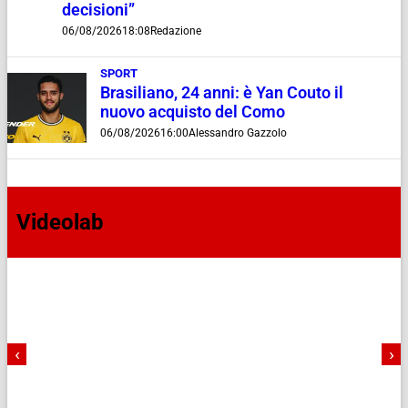
decisioni”
06/08/2026
18:08
Redazione
SPORT
Brasiliano, 24 anni: è Yan Couto il
nuovo acquisto del Como
06/08/2026
16:00
Alessandro Gazzolo
Videolab
‹
›