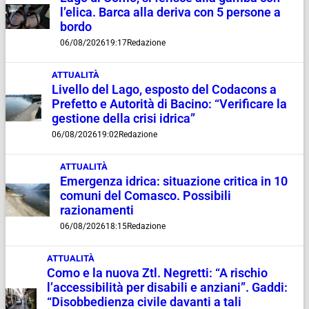
l’elica. Barca alla deriva con 5 persone a
bordo
06/08/2026
19:17
Redazione
ATTUALITÀ
Livello del Lago, esposto del Codacons a
Prefetto e Autorità di Bacino: “Verificare la
gestione della crisi idrica”
06/08/2026
19:02
Redazione
ATTUALITÀ
Emergenza idrica: situazione critica in 10
comuni del Comasco. Possibili
razionamenti
06/08/2026
18:15
Redazione
ATTUALITÀ
Como e la nuova Ztl. Negretti: “A rischio
l’accessibilità per disabili e anziani”. Gaddi:
“Disobbedienza civile davanti a tali