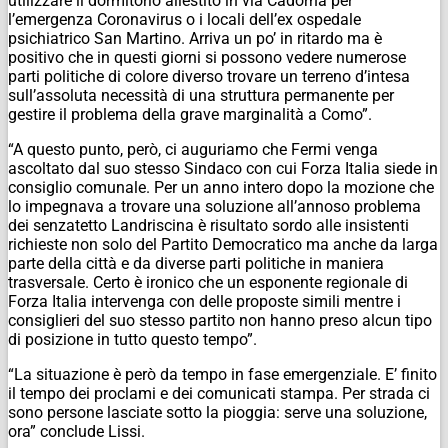
utilizzare il dormitorio allestito in via Cadorna per
l’emergenza Coronavirus o i locali dell’ex ospedale
psichiatrico San Martino. Arriva un po’ in ritardo ma è
positivo che in questi giorni si possono vedere numerose
parti politiche di colore diverso trovare un terreno d’intesa
sull’assoluta necessità di una struttura permanente per
gestire il problema della grave marginalità a Como”.
“A questo punto, però, ci auguriamo che Fermi venga
ascoltato dal suo stesso Sindaco con cui Forza Italia siede in
consiglio comunale. Per un anno intero dopo la mozione che
lo impegnava a trovare una soluzione all’annoso problema
dei senzatetto Landriscina è risultato sordo alle insistenti
richieste non solo del Partito Democratico ma anche da larga
parte della città e da diverse parti politiche in maniera
trasversale. Certo è ironico che un esponente regionale di
Forza Italia intervenga con delle proposte simili mentre i
consiglieri del suo stesso partito non hanno preso alcun tipo
di posizione in tutto questo tempo”.
“La situazione è però da tempo in fase emergenziale. E’ finito
il tempo dei proclami e dei comunicati stampa. Per strada ci
sono persone lasciate sotto la pioggia: serve una soluzione,
ora” conclude Lissi.