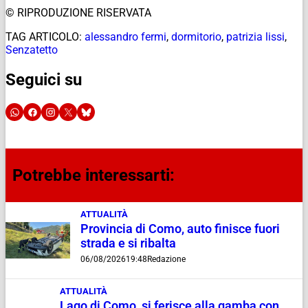
© RIPRODUZIONE RISERVATA
TAG ARTICOLO:
alessandro fermi
,
dormitorio
,
patrizia lissi
,
Senzatetto
Seguici su
Potrebbe interessarti:
ATTUALITÀ
Provincia di Como, auto finisce fuori
strada e si ribalta
06/08/2026
19:48
Redazione
ATTUALITÀ
Lago di Como, si ferisce alla gamba con