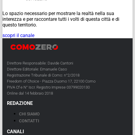
Lo spazio necessario per mostrare la realtà nella sua
interezza e per raccontare tutti i volti di questa città e di
questo territorio.
scopri il canale
Direttore Responsabile: Davide Cantoni
Direttore Editoriale: Emanuele Caso
Registrazione Tribunale di Como: n°2/2018
Freedom of Choice - Piazza Duomo 17, 22100 Como
PIVA Cf e N° Iscr. Registro Imprese 03799020130
Online dal 14 febbraio 2018
REDAZIONE
CHI SIAMO
CONTATTI
CANALI