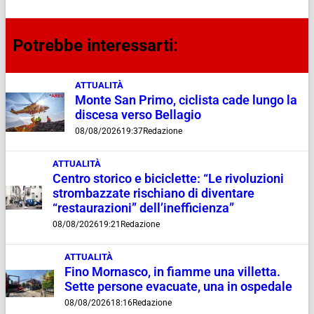
Potrebbe interessarti:
ATTUALITÀ
Monte San Primo, ciclista cade lungo la
discesa verso Bellagio
08/08/2026
19:37
Redazione
ATTUALITÀ
Centro storico e biciclette: “Le rivoluzioni
strombazzate rischiano di diventare
“restaurazioni” dell’inefficienza”
08/08/2026
19:21
Redazione
ATTUALITÀ
Fino Mornasco, in fiamme una villetta.
Sette persone evacuate, una in ospedale
08/08/2026
18:16
Redazione