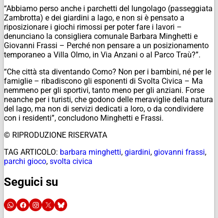
“Abbiamo perso anche i parchetti del lungolago (passeggiata
Zambrotta) e dei giardini a lago, e non si è pensato a
riposizionare i giochi rimossi per poter fare i lavori –
denunciano la consigliera comunale Barbara Minghetti e
Giovanni Frassi – Perché non pensare a un posizionamento
temporaneo a Villa Olmo, in Via Anzani o al Parco Traù?”.
“Che città sta diventando Como? Non per i bambini, né per le
famiglie – ribadiscono gli esponenti di Svolta Civica – Ma
nemmeno per gli sportivi, tanto meno per gli anziani. Forse
neanche per i turisti, che godono delle meraviglie della natura
del lago, ma non di servizi dedicati a loro, o da condividere
con i residenti”, concludono Minghetti e Frassi.
© RIPRODUZIONE RISERVATA
TAG ARTICOLO:
barbara minghetti
,
giardini
,
giovanni frassi
,
parchi gioco
,
svolta civica
Seguici su