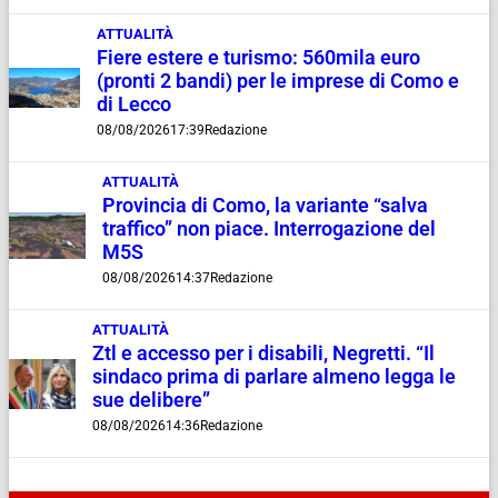
ATTUALITÀ
Fiere estere e turismo: 560mila euro
(pronti 2 bandi) per le imprese di Como e
di Lecco
08/08/2026
17:39
Redazione
ATTUALITÀ
Provincia di Como, la variante “salva
traffico” non piace. Interrogazione del
M5S
08/08/2026
14:37
Redazione
ATTUALITÀ
Ztl e accesso per i disabili, Negretti. “Il
sindaco prima di parlare almeno legga le
sue delibere”
08/08/2026
14:36
Redazione