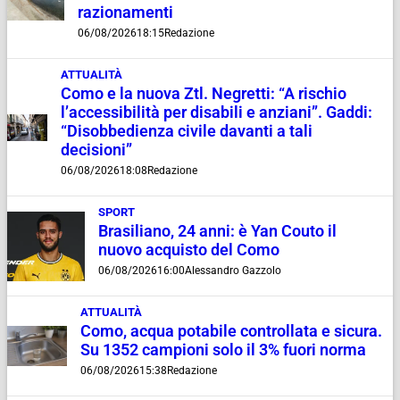
razionamenti
06/08/2026
18:15
Redazione
ATTUALITÀ
Como e la nuova Ztl. Negretti: “A rischio
l’accessibilità per disabili e anziani”. Gaddi:
“Disobbedienza civile davanti a tali
decisioni”
06/08/2026
18:08
Redazione
SPORT
Brasiliano, 24 anni: è Yan Couto il
nuovo acquisto del Como
06/08/2026
16:00
Alessandro Gazzolo
ATTUALITÀ
Como, acqua potabile controllata e sicura.
Su 1352 campioni solo il 3% fuori norma
06/08/2026
15:38
Redazione