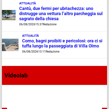
ATTUALITÀ
Cantù, due fermi per ubriachezza: uno
distrugge una vettura l’altro parcheggia sul
sagrato della chiesa
06/08/2026
15:37
Redazione
ATTUALITÀ
Como, bagni proibiti e pericolosi: ora ci si
tuffa lungo la passeggiata di Villa Olmo
06/08/2026
13:11
Redazione
Videolab