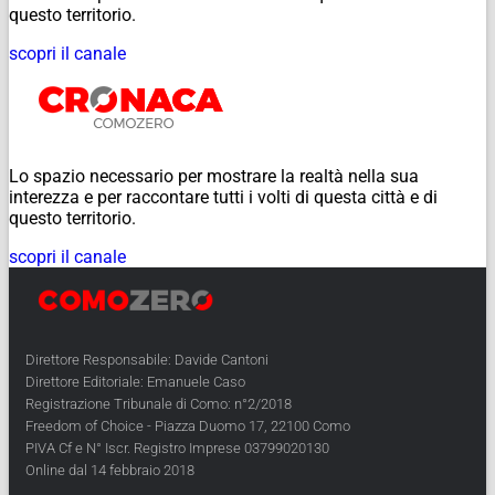
questo territorio.
scopri il canale
Lo spazio necessario per mostrare la realtà nella sua
interezza e per raccontare tutti i volti di questa città e di
questo territorio.
scopri il canale
Direttore Responsabile: Davide Cantoni
Direttore Editoriale: Emanuele Caso
Registrazione Tribunale di Como: n°2/2018
Freedom of Choice - Piazza Duomo 17, 22100 Como
PIVA Cf e N° Iscr. Registro Imprese 03799020130
Online dal 14 febbraio 2018