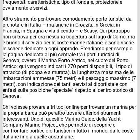
frequentati caratteristiche, tipo di fondale, protezione e
ovviamente e servizi.
Altro strumento per trovare comodamente porto turistici da
prenotare in Italia – ma anche in Croazia, in Grecia, in
Francia, in Spagna e via dicendo – è Seasy. Qui purtroppo
non si trova per ora nessuna copertura sul lago di Como, ma
è buono il servizio per le coste marine italiane, e sono ricche
le schede dedicate a ogni approdo. Prendiamo per esempio
la pagina dedicata al più centrale tra i porti turistici di
Genova, ovvero il Marina Porto Antico, nel cuore del Porto
Antico: qui vengono indicati i 270 posti disponibili, il tipo di
attracco (di poppa e a murata), la lunghezza massima delle
imbarcazioni ammesse (75 metri) e il pescaggio massimo (7
metri), con indicazione dei tanti servizi al diportista e con
enfasi sulla posizione “speciale” rispetto al centro storico di
Genova.
Chi volesse provare altri tool online per trovare un marina per
la propria barca può peraltro trovare ulteriori strumenti
interessanti. Uno di questi è Marina Guide, della Yacht
Company Marine Project, che permette di scoprire e
confrontare porticciolo turistici in tutto il mondo, dalle coste
italiane fino a quelle australiane.