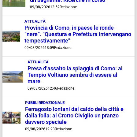
un bagnante. Ricerche in corso
09/08/2026
13:52
Redazione
ATTUALITÀ
Provincia di Como, in paese le ronde
“nere”. “Questura e Prefettura intervengano
tempestivamente”
09/08/2026
13:09
Redazione
ATTUALITÀ
Presa d’assalto la spiaggia di Como: al
Tempio Voltiano sembra di essere al
mare
09/08/2026
12:46
Redazione
PUBBLIREDAZIONALE
Ferragosto lontani dal caldo della città e
dalla folla: al Crotto Civiglio un pranzo
davvero speciale
09/08/2026
12:23
Redazione