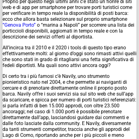
Proprio per questo negli ultimi anni c’è stato un fiorire di siti
web e di app per smartphone per trovare porti turistici come
per verificare in tempo reale la disponibilità di posti barca:
ecco che allora basta selezionare sul proprio smartphone
“Genova Porto”
o “marina a Napoli” per scorrere una lista dei
porticcioli disponibili, aggiornati in tempo reale e con la
descrizione dei servizi offerti al diportista.
All’incirca tra il 2010 e il 2020 i tools di questo tipo erano
effettivamente molti: al giorno d’oggi sono rimasti attivi quelli
che sono stati in grado di ritagliarsi una fetta significativa di
fedeli diportisti. Ma quali sono attivi ancora oggi?
Di certo tra i più famosi c’è Navily, uno strumento
pionieristico nato nel 2004, e che permette ai naviganti di
cercare e di prenotare direttamente online il proprio posto
barca. Navily offre i suoi servizi sia sul sito web che sull’app
da scaricare, e spicca per numero di porti turistici referenziati:
si parla infatti di ben 15.000 approdi, con oltre 23.500
ancoraggi; nel caso di 1.000 porti è possibile prenotare
direttamente dall’app, lasciandosi guidare dai commenti e
dalle foto lasciate dalla community. E Navily, diversamente
da tanti strumenti competitor, traccia anche gli approdi del
Lago di Como, riportando anche per i più piccoli e meno